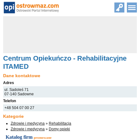
Centrum Opiekuńczo - Rehabilitacyjne
ITAMED
Dane kontaktowe
Adres
ul. Sadoleś 71
07-140 Sadowne
Telefon
+48 504 07 00 27
Kategorie
Zdrowie i medycyna
»
Rehabilitacja
Zdrowie i medycyna
»
Domy opieki
Katalog firm
promowane