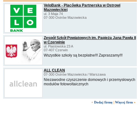
VeloBank - Placówka Partnerska w Ostrowi
Mazowieckiej
ul. 3 Maja 74
07-300 Ostrów Mazowiecka
Zespół Szkół Powiatowych im. Papieża Jana Pawła II
w Czerwinie
ul. Piastowska 23 A
07-407 Czerwin
Wszystkie szkoły są bezpłatne!!! Zapraszamy!!!
ALL CLEAN
07-300 Ostrów Mazowiecka / Warszawa
Niezawodne czyszczenie domowych i przemysłowych
modułów fotowoltaicznych
+
Dodaj firmę
|
Więcej firm
»