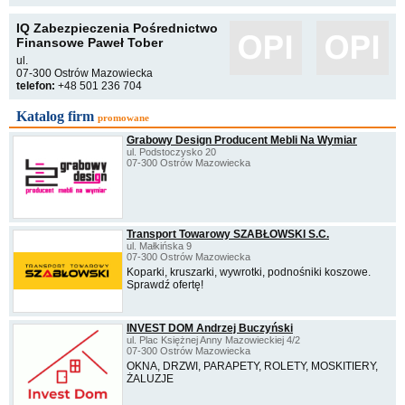
IQ Zabezpieczenia Pośrednictwo
Finansowe Paweł Tober
ul.
07-300 Ostrów Mazowiecka
telefon:
+48 501 236 704
Katalog firm
promowane
Grabowy Design Producent Mebli Na Wymiar
ul. Podstoczysko 20
07-300 Ostrów Mazowiecka
Transport Towarowy SZABŁOWSKI S.C.
ul. Małkińska 9
07-300 Ostrów Mazowiecka
Koparki, kruszarki, wywrotki, podnośniki koszowe.
Sprawdź ofertę!
INVEST DOM Andrzej Buczyński
ul. Plac Księżnej Anny Mazowieckiej 4/2
07-300 Ostrów Mazowiecka
OKNA, DRZWI, PARAPETY, ROLETY, MOSKITIERY,
ŻALUZJE