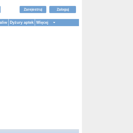
Zarejestruj
Zaloguj
aliw
Dyżury aptek
Więcej