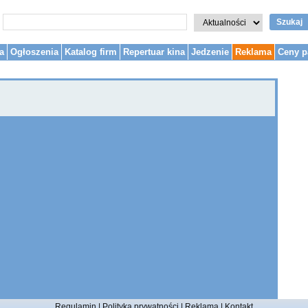
Szukaj
a
Ogłoszenia
Katalog firm
Repertuar kina
Jedzenie
Reklama
Ceny p
Regulamin
|
Polityka prywatności
|
Reklama
|
Kontakt