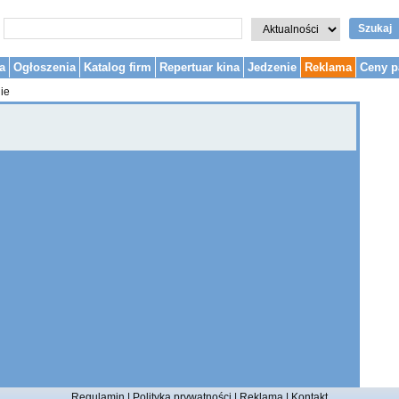
Szukaj
a
Ogłoszenia
Katalog firm
Repertuar kina
Jedzenie
Reklama
Ceny p
ie
Regulamin
|
Polityka prywatności
|
Reklama
|
Kontakt