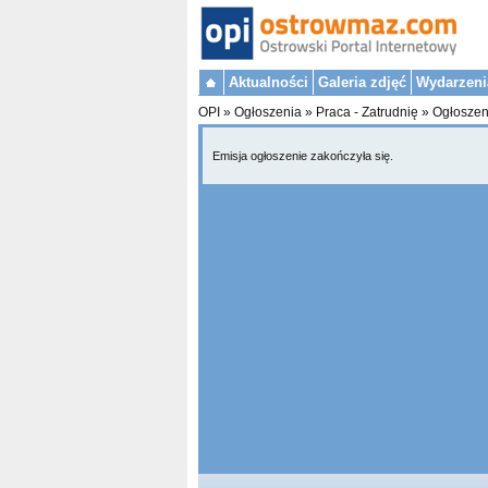
Aktualności
Galeria zdjęć
Wydarzeni
OPI
»
Ogłoszenia
»
Praca - Zatrudnię
»
Ogłoszen
Emisja ogłoszenie zakończyła się.