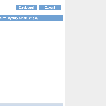
Zarejestruj
Zaloguj
aliw
Dyżury aptek
Więcej