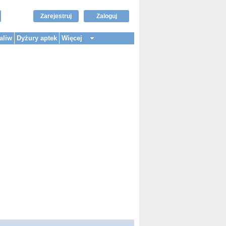
Zarejestruj
Zaloguj
aliw
Dyżury aptek
Więcej