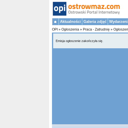
Aktualności
Galeria zdjęć
Wydarzeni
OPI
»
Ogłoszenia
»
Praca - Zatrudnię
»
Ogłoszen
Emisja ogłoszenie zakończyła się.