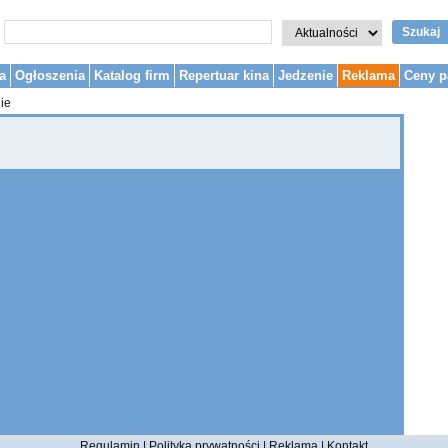
Szukaj
a
Ogłoszenia
Katalog firm
Repertuar kina
Jedzenie
Reklama
Ceny p
ie
Regulamin
|
Polityka prywatności
|
Reklama
|
Kontakt