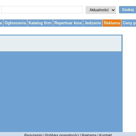
Szukaj
a
Ogłoszenia
Katalog firm
Repertuar kina
Jedzenie
Reklama
Ceny p
Regulamin
|
Polityka prywatności
|
Reklama
|
Kontakt