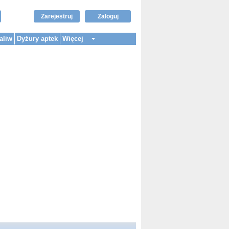
Zarejestruj
Zaloguj
aliw
Dyżury aptek
Więcej