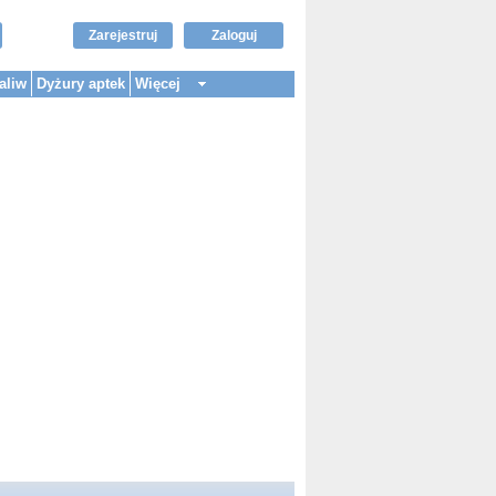
Zarejestruj
Zaloguj
aliw
Dyżury aptek
Więcej