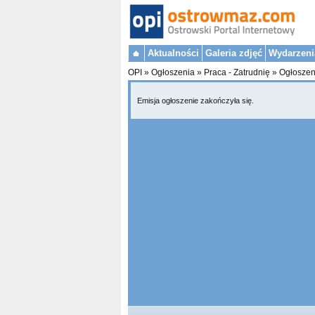
Aktualności
Galeria zdjęć
Wydarzeni
OPI
»
Ogłoszenia
»
Praca - Zatrudnię
»
Ogłoszen
Emisja ogłoszenie zakończyła się.