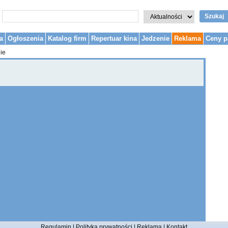
Szukaj
a
Ogłoszenia
Katalog firm
Repertuar kina
Jedzenie
Reklama
Ceny p
ie
Regulamin
|
Polityka prywatności
|
Reklama
|
Kontakt