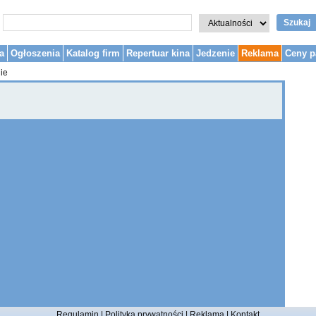
Szukaj
a
Ogłoszenia
Katalog firm
Repertuar kina
Jedzenie
Reklama
Ceny p
ie
Regulamin
|
Polityka prywatności
|
Reklama
|
Kontakt