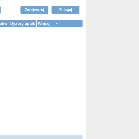
Zarejestruj
Zaloguj
aliw
Dyżury aptek
Więcej