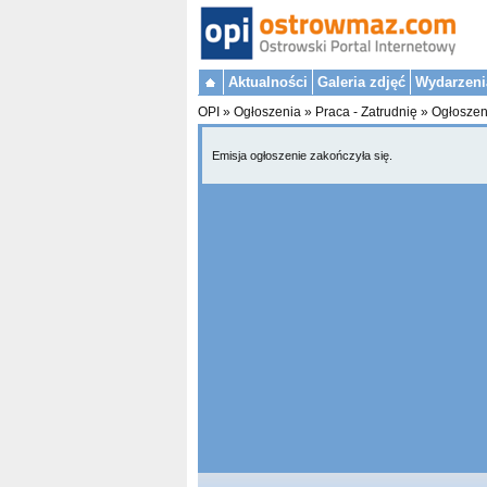
Aktualności
Galeria zdjęć
Wydarzeni
OPI
»
Ogłoszenia
»
Praca - Zatrudnię
»
Ogłoszen
Emisja ogłoszenie zakończyła się.