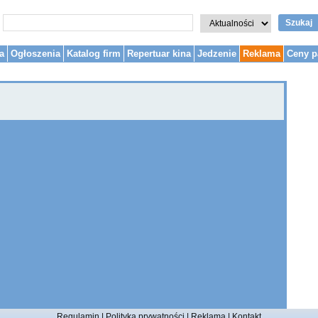
Szukaj
a
Ogłoszenia
Katalog firm
Repertuar kina
Jedzenie
Reklama
Ceny p
Regulamin
|
Polityka prywatności
|
Reklama
|
Kontakt