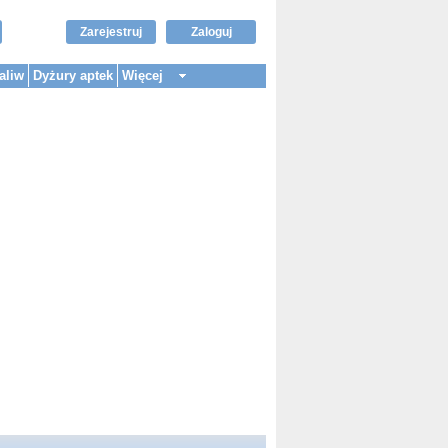
Zarejestruj
Zaloguj
aliw
Dyżury aptek
Więcej