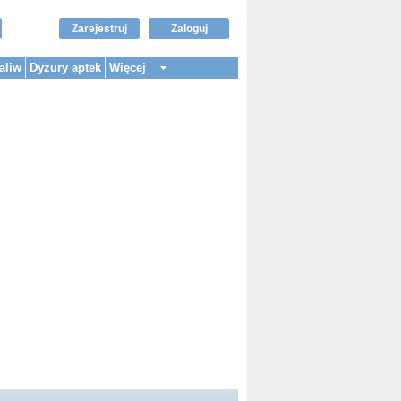
Zarejestruj
Zaloguj
aliw
Dyżury aptek
Więcej