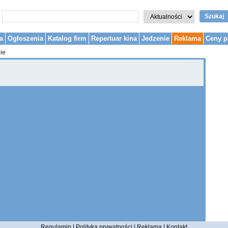
Szukaj
a
Ogłoszenia
Katalog firm
Repertuar kina
Jedzenie
Reklama
Ceny p
ie
Regulamin
|
Polityka prywatności
|
Reklama
|
Kontakt