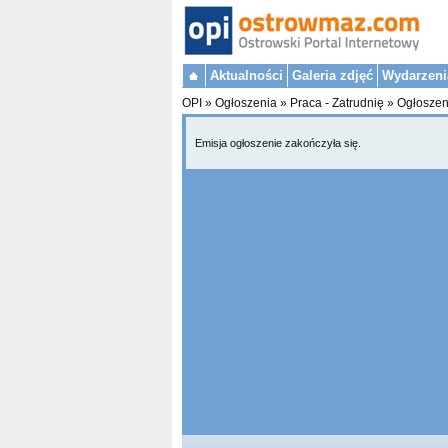
Aktualności
Galeria zdjęć
Wydarzeni
OPI
»
Ogłoszenia
»
Praca - Zatrudnię
»
Ogłoszen
Emisja ogłoszenie zakończyła się.