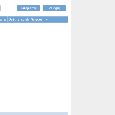
Zarejestruj
Zaloguj
aliw
Dyżury aptek
Więcej