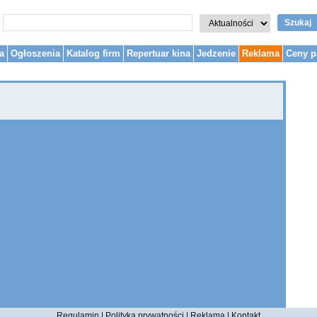
Szukaj
a
Ogłoszenia
Katalog firm
Repertuar kina
Jedzenie
Reklama
Ceny p
Regulamin
|
Polityka prywatności
|
Reklama
|
Kontakt