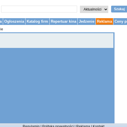
Szukaj
a
Ogłoszenia
Katalog firm
Repertuar kina
Jedzenie
Reklama
Ceny p
ie
Regulamin
|
Polityka prywatności
|
Reklama
|
Kontakt