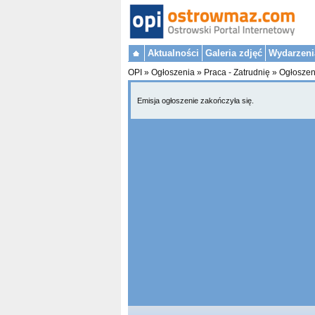
Aktualności
Galeria zdjęć
Wydarzeni
OPI
»
Ogłoszenia
»
Praca - Zatrudnię
»
Ogłoszen
Emisja ogłoszenie zakończyła się.