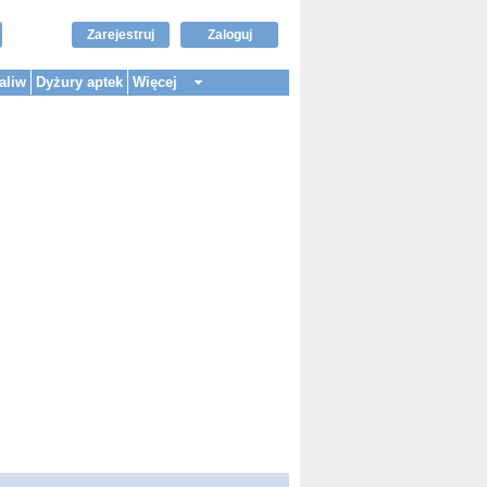
Zarejestruj
Zaloguj
aliw
Dyżury aptek
Więcej