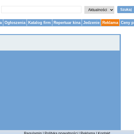
Szukaj
a
Ogłoszenia
Katalog firm
Repertuar kina
Jedzenie
Reklama
Ceny p
Regulamin
|
Polityka prywatności
|
Reklama
|
Kontakt