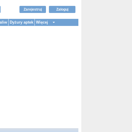
Zarejestruj
Zaloguj
aliw
Dyżury aptek
Więcej