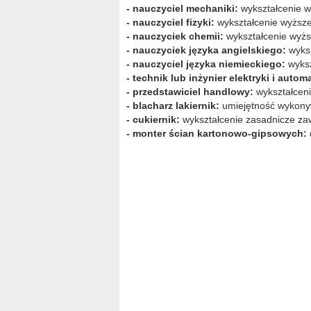
- nauczyciel mechaniki:
wykształcenie w
- nauczyciel fizyki:
wykształcenie wyższe
- nauczyciek chemii:
wykształcenie wyżs
- nauczyciek języka angielskiego:
wyksz
- nauczyciel języka niemieckiego:
wyksz
- technik lub inżynier elektryki i autom
- przedstawiciel handlowy:
wykształceni
- blacharz lakiernik:
umiejętność wykony
- cukiernik:
wykształcenie zasadnicze za
- monter ścian kartonowo-gipsowych: