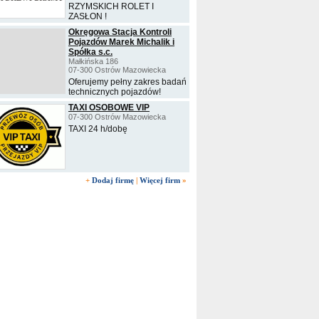
RZYMSKICH ROLET I
ZASŁON !
Okręgowa Stacja Kontroli
Pojazdów Marek Michalik i
Spółka s.c.
Małkińska 186
07-300 Ostrów Mazowiecka
Oferujemy pełny zakres badań
technicznych pojazdów!
TAXI OSOBOWE VIP
07-300 Ostrów Mazowiecka
TAXI 24 h/dobę
+
Dodaj firmę
|
Więcej firm
»