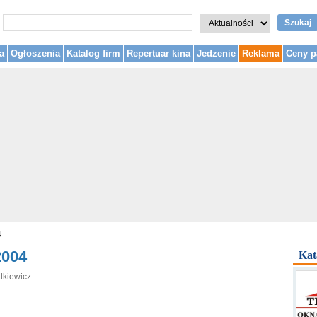
Szukaj
a
Ogłoszenia
Katalog firm
Repertuar kina
Jedzenie
Reklama
Ceny p
4
2004
Kat
dkiewicz