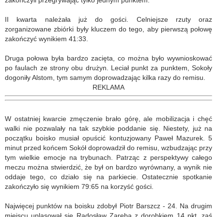
zakończyli przegrywając tylko jednym punktem.
II kwarta należała już do gości. Celniejsze rzuty oraz
zorganizowane zbiórki były kluczem do tego, aby pierwszą połowę
zakończyć wynikiem 41:33.
Druga połowa była bardzo zacięta, co można było wywnioskować
po faulach ze strony obu drużyn. Leciał punkt za punktem, Sokoły
dogoniły Alstom, tym samym doprowadzając kilka razy do remisu.
REKLAMA
W ostatniej kwarcie zmęczenie brało górę, ale mobilizacja i chęć
walki nie pozwalały na tak szybkie poddanie się. Niestety, już na
początku boisko musiał opuścić kontuzjowany Paweł Mazurek. 5
minut przed końcem Sokół doprowadził do remisu, wzbudzając przy
tym wielkie emocje na trybunach. Patrząc z perspektywy całego
meczu można stwierdzić, że był on bardzo wyrównany, a wynik nie
oddaje tego, co działo się na parkiecie. Ostatecznie spotkanie
zakończyło się wynikiem 79:65 na korzyść gości.
Najwięcej punktów na boisku zdobył Piotr Barszcz - 24. Na drugim
miejscu uplasował się Radosław Zaręba z dorobkiem 14 pkt, zaś