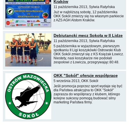
Kraków
11 października 2013, Sylwia Ratyńska
Już w najbliższą sobotę, 12 października
OKK Sokół zmierzy się na własnym parkiecie
z AZS AGH Alstom Kraków.
Debiutancki mecz Sokoła w II Lidze
11 października 2013, Sylwia Ratyńska
5 października w wyjazdowym, pierwszym
spotkaniu II Ligi koszykówki Ostrowski Klub
OKK Sokół zmierzył się z KS Księżak Łowicz.
Niestety, nasi koszykarze nie podołali
zespołowi z Łowicza, przegrywając 80:48.
OKK "Sokół" oferuje współpracę
5 września 2013, OKK Sokół
Jeśli promocja poprzez sport wydaje się być
dla Państwa atrakcyjna to OKK "Sokół"
zaprasza do współpracy z klubem, którego
kolejne sukcesy pomogą budować silny
marketing Państwa firmy.