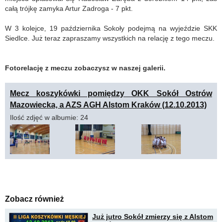
całą trójkę zamyka Artur Zadroga - 7 pkt.
W 3 kolejce, 19 października Sokoły podejmą na wyjeździe SKK
Siedlce. Już teraz zapraszamy wszystkich na relację z tego meczu.
Fotorelację z meczu zobaczysz w naszej galerii.
Mecz koszykówki pomiędzy OKK Sokół Ostrów
Mazowiecka, a AZS AGH Alstom Kraków (12.10.2013)
Ilość zdjęć w albumie: 24
Zobacz również
Już jutro Sokół zmierzy się z Alstom