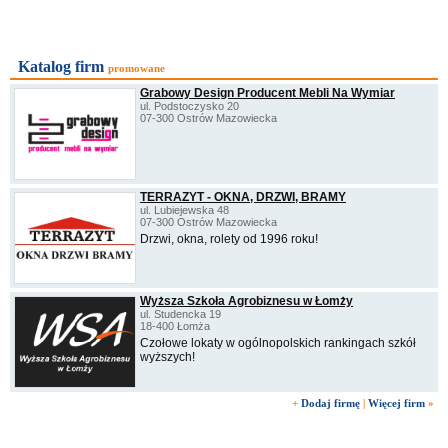
Katalog firm
promowane
Grabowy Design Producent Mebli Na Wymiar
ul. Podstoczysko 20
07-300 Ostrów Mazowiecka
TERRAZYT - OKNA, DRZWI, BRAMY
ul. Lubiejewska 48
07-300 Ostrów Mazowiecka
Drzwi, okna, rolety od 1996 roku!
Wyższa Szkoła Agrobiznesu w Łomży
ul. Studencka 19
18-400 Łomża
Czołowe lokaty w ogólnopolskich rankingach szkół
wyższych!
+
Dodaj firmę
|
Więcej firm
»