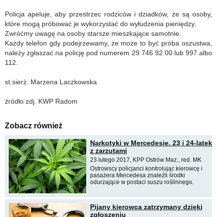
Policja apeluje, aby przestrzec rodziców i dziadków, że są osoby,
które mogą próbować je wykorzystać do wyłudzenia pieniędzy.
Zwróćmy uwagę na osoby starsze mieszkające samotnie.
Każdy telefon gdy podejrzewamy, że może to być próba oszustwa,
należy zgłaszać na policję pod numerem 29 746 92 00 lub 997 albo
112.
st.sierż. Marzena Laczkowska
źródło zdj. KWP Radom
Zobacz również
Narkotyki w Mercedesie. 23 i 24-latek
z zarzutami
23 lutego 2017, KPP Ostrów Maz., red. MK
Ostrowscy policjanci kontrolując kierowcę i
pasażera Mercedesa znaleźli środki
odurzające w postaci suszu roślinnego.
Pijany kierowca zatrzymany dzięki
zgłoszeniu