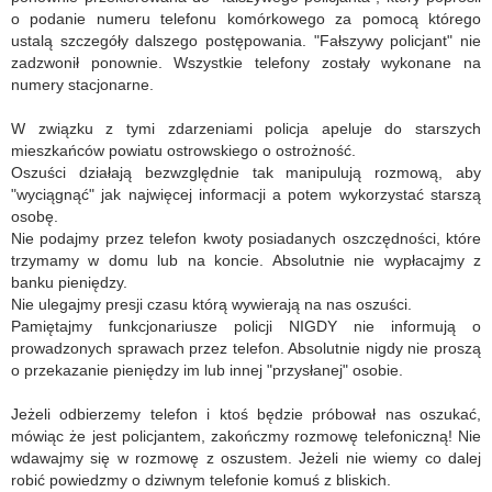
o podanie numeru telefonu komórkowego za pomocą którego
ustalą szczegóły dalszego postępowania. "Fałszywy policjant" nie
zadzwonił ponownie. Wszystkie telefony zostały wykonane na
numery stacjonarne.
W związku z tymi zdarzeniami policja apeluje do starszych
mieszkańców powiatu ostrowskiego o ostrożność.
Oszuści działają bezwzględnie tak manipulują rozmową, aby
"wyciągnąć" jak najwięcej informacji a potem wykorzystać starszą
osobę.
Nie podajmy przez telefon kwoty posiadanych oszczędności, które
trzymamy w domu lub na koncie. Absolutnie nie wypłacajmy z
banku pieniędzy.
Nie ulegajmy presji czasu którą wywierają na nas oszuści.
Pamiętajmy funkcjonariusze policji NIGDY nie informują o
prowadzonych sprawach przez telefon. Absolutnie nigdy nie proszą
o przekazanie pieniędzy im lub innej "przysłanej" osobie.
Jeżeli odbierzemy telefon i ktoś będzie próbował nas oszukać,
mówiąc że jest policjantem, zakończmy rozmowę telefoniczną! Nie
wdawajmy się w rozmowę z oszustem. Jeżeli nie wiemy co dalej
robić powiedzmy o dziwnym telefonie komuś z bliskich.