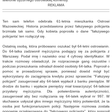
telefonie dyżurnego ostrowskiej komendy.
REKLAMA
Ten sam telefon odebrała 61-letnia mieszkanka Ostrowi
Mazowieckiej. Historia przedstawiona przez fałszywego policjanta
brzmiała tak samo. Gdy kobieta poprosiła o dane "fałszywego
policjanta' ten rozłączył się.
Ostatnią osobą, która próbowano oszukać był 64-letni ostrowianin.
Do 64-latka zadzwonił mężczyzna podający się za policjanta z
Warszawy. Podał imię i nazwisko oraz 4 cyfrowy identyfikator. W
trakcie rozmowy oświadczył, że rozpracowuje gang oszustów i
podczas przeszukania odnalazł dowód osobisty 64-latka. Poprosił o
pomoc w prowadzonej sprawie, ponieważ dowód mógł być
wykorzystany do zaciągnięcia kredytu przez sprawców. "Fałszywy
policjant" zasugerował aby 64-latek wypłacił z banku pieniądze. W
drodze do banku i wypłacie pieniędzy miał towarzyszyć 64-latkowi
przysłany mężczyzna. Dla potwierdzenia autentyczności,
zasugerował aby bez rozłączania się 64-latek wybrał nr 997. W
słuchawce usłyszał głos innego mężczyzny który potwierdził, że ta
osoba jest funkcjonariuszem policji. Następnie rozmowa została
ponownie przekierowana do "fałszywego policjanta", który poprosił