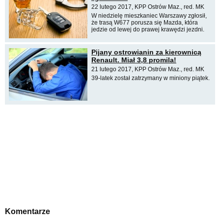
22 lutego 2017, KPP Ostrów Maz., red. MK
W niedzielę mieszkaniec Warszawy zgłosił,
że trasą W677 porusza się Mazda, która
jedzie od lewej do prawej krawędzi jezdni.
Pijany ostrowianin za kierownicą
Renault. Miał 3,8 promila!
21 lutego 2017, KPP Ostrów Maz., red. MK
39-latek został zatrzymany w miniony piątek.
Komentarze