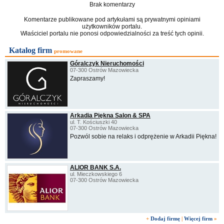
Brak komentarzy
Komentarze publikowane pod artykułami są prywatnymi opiniami
użytkowników portalu.
Właściciel portalu nie ponosi odpowiedzialności za treść tych opinii.
Katalog firm
promowane
Góralczyk Nieruchomości
07-300 Ostrów Mazowiecka
Zapraszamy!
Arkadia Piękna Salon & SPA
ul. T. Kościuszki 40
07-300 Ostrów Mazowiecka
Pozwól sobie na relaks i odprężenie w Arkadii Piękna!
ALIOR BANK S.A.
ul. Mieczkowskiego 6
07-300 Ostrów Mazowiecka
+
Dodaj firmę
|
Więcej firm
»