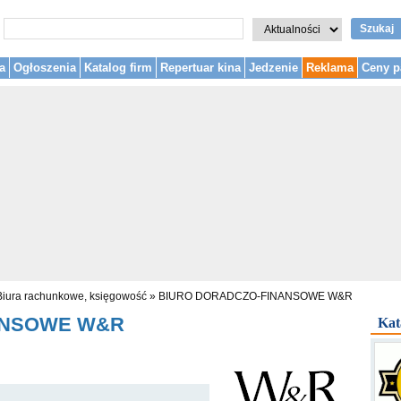
Szukaj
a
Ogłoszenia
Katalog firm
Repertuar kina
Jedzenie
Reklama
Ceny p
Biura rachunkowe, księgowość
»
BIURO DORADCZO-FINANSOWE W&R
ANSOWE W&R
Kat