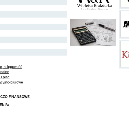
e, księgowość
onalne
 i płac
acyjno-biurowe
DCZO-FINANSOWE
ENIA: