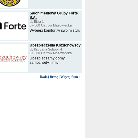
Salon meblowy Grupy Forte
S.A.
ul. Biała 1
07-300 Ostrów Mazowiecka
Wybierz komfort w swoim stylu
Ubezpieczenia Kożuchowscy
ul. Ks. Jana Sobotki 4
07-300 Ostrów Mazowiecka
Ubezpieczamy domy,
samochody, firmy!
+
Dodaj firmę
|
Więcej firm
»