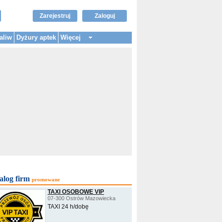
Zarejestruj
Zaloguj
aliw
Dyżury aptek
Więcej
alog firm
promowane
TAXI OSOBOWE VIP
07-300 Ostrów Mazowiecka
TAXI 24 h/dobę