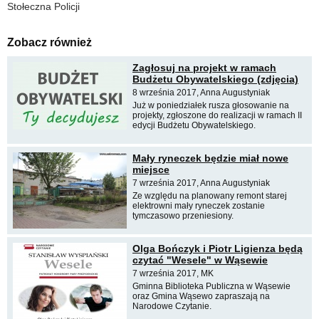
Stołeczna Policji
Zobacz również
Zagłosuj na projekt w ramach
Budżetu Obywatelskiego (zdjęcia)
8 września 2017, Anna Augustyniak
Już w poniedziałek rusza głosowanie na
projekty, zgłoszone do realizacji w ramach II
edycji Budżetu Obywatelskiego.
Mały ryneczek będzie miał nowe
miejsce
7 września 2017, Anna Augustyniak
Ze względu na planowany remont starej
elektrowni mały ryneczek zostanie
tymczasowo przeniesiony.
Olga Bończyk i Piotr Ligienza będą
czytać "Wesele" w Wąsewie
7 września 2017, MK
Gminna Biblioteka Publiczna w Wąsewie
oraz Gmina Wąsewo zapraszają na
Narodowe Czytanie.