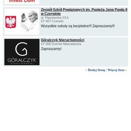
Zespół Szkół Powiatowych im. Papieża Jana Pawła II
w Czerwinie
ul. Piastowska 23 A
07-407 Czerwin
Wszystkie szkoły są bezpłatne!!! Zapraszamy!!!
Góralczyk Nieruchomości
07-300 Ostrów Mazowiecka
Zapraszamy!
+
Dodaj firmę
|
Więcej firm
»