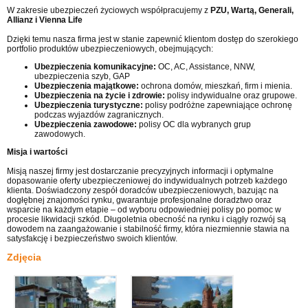
W zakresie ubezpieczeń życiowych współpracujemy z
PZU, Wartą, Generali,
Allianz i Vienna Life
Dzięki temu nasza firma jest w stanie zapewnić klientom dostęp do szerokiego
portfolio produktów ubezpieczeniowych, obejmujących:
Ubezpieczenia komunikacyjne:
OC, AC, Assistance, NNW,
ubezpieczenia szyb, GAP
Ubezpieczenia majątkowe:
ochrona domów, mieszkań, firm i mienia.
Ubezpieczenia na życie i zdrowie:
polisy indywidualne oraz grupowe.
Ubezpieczenia turystyczne:
polisy podróżne zapewniające ochronę
podczas wyjazdów zagranicznych.
Ubezpieczenia zawodowe:
polisy OC dla wybranych grup
zawodowych.
Misja i wartości
Misją naszej firmy jest dostarczanie precyzyjnych informacji i optymalne
dopasowanie oferty ubezpieczeniowej do indywidualnych potrzeb każdego
klienta. Doświadczony zespół doradców ubezpieczeniowych, bazując na
dogłębnej znajomości rynku, gwarantuje profesjonalne doradztwo oraz
wsparcie na każdym etapie – od wyboru odpowiedniej polisy po pomoc w
procesie likwidacji szkód. Długoletnia obecność na rynku i ciągły rozwój są
dowodem na zaangażowanie i stabilność firmy, która niezmiennie stawia na
satysfakcję i bezpieczeństwo swoich klientów.
Zdjęcia