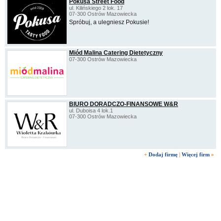
Pokusa Street Food
ul. Kilińskiego 2 lok. 17
07-300 Ostrów Mazowiecka
Spróbuj, a ulegniesz Pokusie!
Miód Malina Catering Dietetyczny
07-300 Ostrów Mazowiecka
BIURO DORADCZO-FINANSOWE W&R
ul. Duboisa 4 lok.1
07-300 Ostrów Mazowiecka
+
Dodaj firmę
|
Więcej firm
»