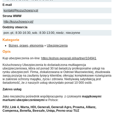
E-mail
kontakt@kozuchowscy.pl
Strona WWW
http://kozuchowscy.pl/
Godziny otwarcia
pon.-pt.: 8:30-16:30, sob.: 8:30-13:00, niedz.: nieczynne
Kategorie
Biznes, prawo, ekonomia
»
Ubezpieczenia
Opis
Kup ubezpieczenia on-line:
https://eshop.generali.pl/partner/104941
Kożuchowscy Ubezpieczenia to doświadczona multiagencja
ubezpieczeniowa, która od ponad 30 lat świadczy profesjonalne usługi na
rynku ubezpieczeń. Firma, zlokalizowana w Ostrowi Mazowieckiej, zbudowała
swoją pozycję na zaufaniu tysięcy klientów, oferując kompleksowe rozwiązania
w zakresie ochrony majątku, życia i zdrowia. Niebywałą satysfakcją jest
świadomość, że z naszych usług skorzystało ponad 10 000 osób.
Zakres usług
Jako niezależny pośrednik współpracujemy z czołowymi
majątkowymi
markami ubezpieczeniowymi
w Polsce:
PZU, Link 4, Warta, HDI, Generali, Generali Agro, Proama, Allianz,
Compensa, Benefia, Beesafe, Uniqa, Pevno oraz TUZ