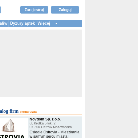
Zarejestruj
Zaloguj
aliw
Dyżury aptek
Więcej
alog firm
promowane
Novdom Sp. z o.o.
ul. Krótka 5 lok. 2
07-300 Ostrów Mazowiecka
Osiedle Ostrovia - Mieszkania
w samym sercu miasta!