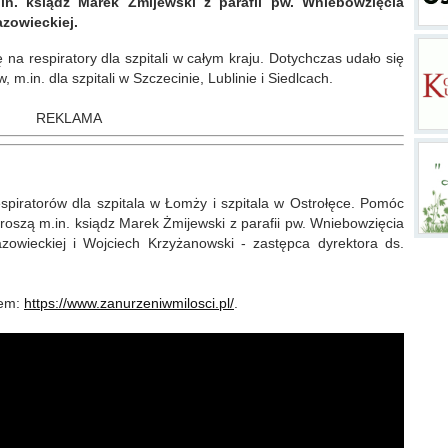
.in. ksiądz Marek Żmijewski z parafii pw. Wniebowzięcia
zowieckiej.
na respiratory dla szpitali w całym kraju. Dotychczas udało się
m.in. dla szpitali w Szczecinie, Lublinie i Siedlcach.
REKLAMA
spiratorów dla szpitala w Łomży i szpitala w Ostrołęce. Pomóc
proszą m.in. ksiądz Marek Żmijewski z parafii pw. Wniebowzięcia
owieckiej i Wojciech Krzyżanowski - zastępca dyrektora ds.
iem:
https://www.zanurzeniwmilosci.pl/
.