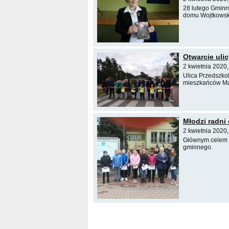
28 lutego Gminn
domu Wojtkowsk
Otwarcie ulic
2 kwietnia 2020,
Ulica Przedszko
mieszkańców Małk
Młodzi radni
2 kwietnia 2020
Głównym celem s
gminnego.