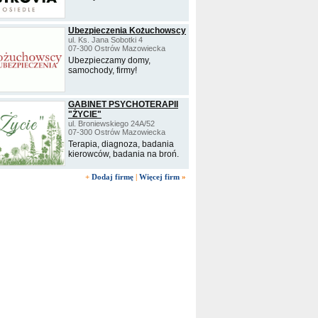
Ubezpieczenia Kożuchowscy
ul. Ks. Jana Sobotki 4
07-300 Ostrów Mazowiecka
Ubezpieczamy domy,
samochody, firmy!
GABINET PSYCHOTERAPII
"ŻYCIE"
ul. Broniewskiego 24A/52
07-300 Ostrów Mazowiecka
Terapia, diagnoza, badania
kierowców, badania na broń.
+
Dodaj firmę
|
Więcej firm
»