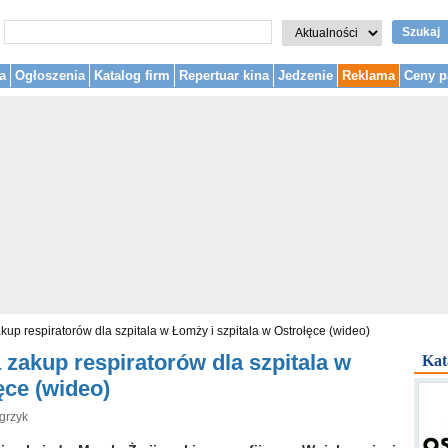
Szukaj
a
Ogłoszenia
Katalog firm
Repertuar kina
Jedzenie
Reklama
Ceny p
kup respiratorów dla szpitala w Łomży i szpitala w Ostrołęce (wideo)
 zakup respiratorów dla szpitala w
Kat
ęce (wideo)
grzyk