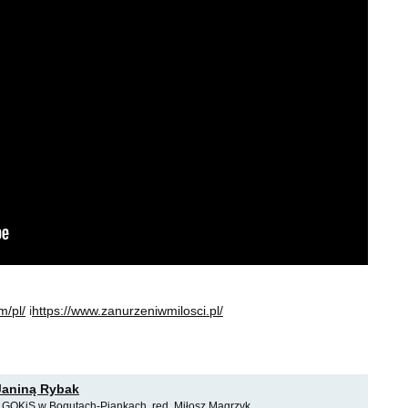
m/pl/
i
https://www.zanurzeniwmilosci.pl/
Janiną Rybak
, GOKiS w Bogutach-Piankach, red. Miłosz Magrzyk