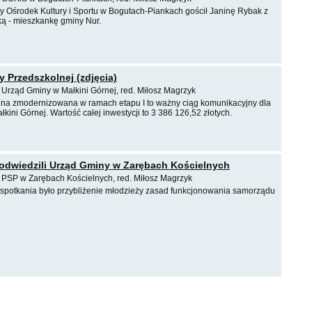
y Ośrodek Kultury i Sportu w Bogutach-Piankach gościł Janinę Rybak z
ą - mieszkankę gminy Nur.
y Przedszkolnej (zdjęcia)
 Urząd Gminy w Małkini Górnej, red. Miłosz Magrzyk
lna zmodernizowana w ramach etapu I to ważny ciąg komunikacyjny dla
ini Górnej. Wartość całej inwestycji to 3 386 126,52 złotych.
 odwiedzili Urząd Gminy w Zarębach Kościelnych
, PSP w Zarębach Kościelnych, red. Miłosz Magrzyk
potkania było przybliżenie młodzieży zasad funkcjonowania samorządu