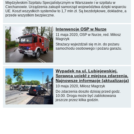
Międzyleskim Szpitalu Specjalistycznym w Warszawie i w szpitalu w
Ciechanowie. Urządzenia zakupił samorząd województwa dzięki wsparciu
UE. Koszt wszystkich systemów to 1,7 mln zł. Są bezdotykowe, dokładne, a
przede wszystkim bezpieczne.
Interwencje OSP w Nurze
11 maja 2020, OSP w Nurze, red. Miłosz
Magrzyk
Strażacy wyjeżdżali się m.in. do pożaru
samochodu osobowego i pożaru garażu.
Wypadek na ul. Lubiejewskiej.
Sprawca uciekł z miejsca zdarzenia.
Najnowsze informacje (aktualizacja)
10 maja 2020, Miłosz Magrzyk
Do zdarzenia doszło dzisiaj przed godz.
10.00. Droga może być zablokowana
jeszcze przez kilka godzin.