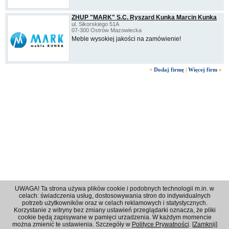
ZHUP "MARK" S.C. Ryszard Kunka Marcin Kunka
ul. Sikorskiego 51A
07-300 Ostrów Mazowiecka
Meble wysokiej jakości na zamówienie!
+
Dodaj firmę
|
Więcej firm
»
UWAGA! Ta strona używa plików cookie i podobnych technologii m.in. w
celach: świadczenia usług, dostosowywania stron do indywidualnych
potrzeb użytkowników oraz w celach reklamowych i statystycznych.
Korzystanie z witryny bez zmiany ustawień przeglądarki oznacza, że pliki
Regulamin
|
Polityka prywatności
|
Reklama
|
Kontakt
cookie będą zapisywane w pamięci urzadzenia. W każdym momencie
można zmienić te ustawienia. Szczegóły w
Polityce Prywatności
. [
Zamknij
]
© 2001 - 2026 OPI Ostrowski Portal Internetowy - Wszystkie prawa zastrzeżone