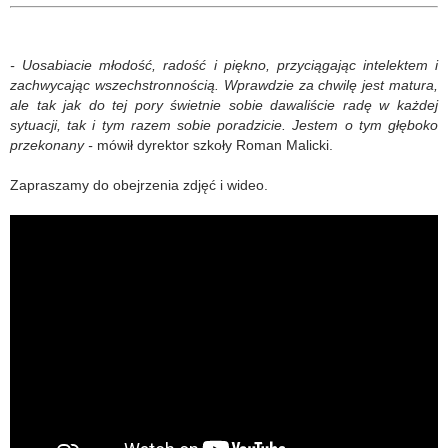
- Uosabiacie młodość, radość i piękno, przyciągając intelektem i
zachwycając wszechstronnością. Wprawdzie za chwilę jest matura,
ale tak jak do tej pory świetnie sobie dawaliście radę w każdej
sytuacji, tak i tym razem sobie poradzicie. Jestem o tym głęboko
przekonany -
mówił dyrektor szkoły Roman Malicki.
Zapraszamy do obejrzenia zdjęć i wideo.