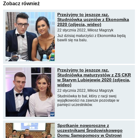
Zobacz również
Przeżyjmy to jeszcze raz.
Studniówka uczniów z Ekonomika
2020 (zdjęcia, wideo)
22 stycznia 2022, Miłosz Magrzyk
Już dzisiaj maturzyści z Ekonomika będą
bawili się na balu.
Przeżyjmy to jeszcze raz.
Studniówka maturzystów z ZS CKR
w Starym Lubiejewie 2020 (zdjęcia,
wideo)
22 stycznia 2022, Miłosz Magrzyk
Studniówka to bal, który z racji swej
wyjątkowości na zawsze pozostaje w
pamięci uczestników.
Spotkanie noworoczne z
uczestnikami Środowiskowego
Domu Samopomocy w Ostrowi