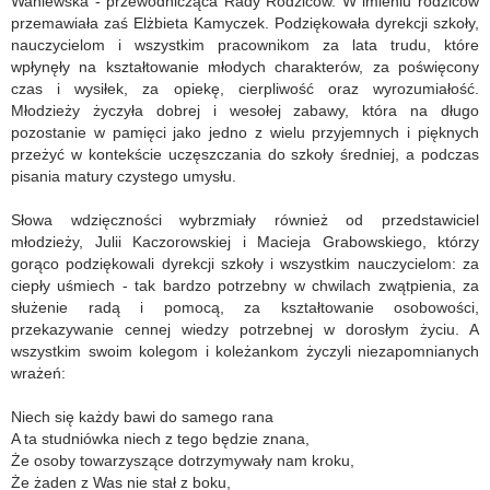
Waniewska - przewodnicząca Rady Rodziców. W imieniu rodziców
przemawiała zaś Elżbieta Kamyczek. Podziękowała dyrekcji szkoły,
nauczycielom i wszystkim pracownikom za lata trudu, które
wpłynęły na kształtowanie młodych charakterów, za poświęcony
czas i wysiłek, za opiekę, cierpliwość oraz wyrozumiałość.
Młodzieży życzyła dobrej i wesołej zabawy, która na długo
pozostanie w pamięci jako jedno z wielu przyjemnych i pięknych
przeżyć w kontekście uczęszczania do szkoły średniej, a podczas
pisania matury czystego umysłu.
Słowa wdzięczności wybrzmiały również od przedstawiciel
młodzieży, Julii Kaczorowskiej i Macieja Grabowskiego, którzy
gorąco podziękowali dyrekcji szkoły i wszystkim nauczycielom: za
ciepły uśmiech - tak bardzo potrzebny w chwilach zwątpienia, za
służenie radą i pomocą, za kształtowanie osobowości,
przekazywanie cennej wiedzy potrzebnej w dorosłym życiu. A
wszystkim swoim kolegom i koleżankom życzyli niezapomnianych
wrażeń:
Niech się każdy bawi do samego rana
A ta studniówka niech z tego będzie znana,
Że osoby towarzyszące dotrzymywały nam kroku,
Że żaden z Was nie stał z boku,