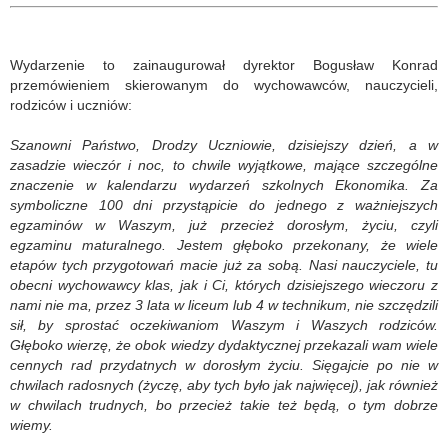
Wydarzenie to zainaugurował dyrektor Bogusław Konrad
przemówieniem skierowanym do wychowawców, nauczycieli,
rodziców i uczniów:
Szanowni Państwo, Drodzy Uczniowie, dzisiejszy dzień, a w
zasadzie wieczór i noc, to chwile wyjątkowe, mające szczególne
znaczenie w kalendarzu wydarzeń szkolnych Ekonomika. Za
symboliczne 100 dni przystąpicie do jednego z ważniejszych
egzaminów w Waszym, już przecież dorosłym, życiu, czyli
egzaminu maturalnego. Jestem głęboko przekonany, że wiele
etapów tych przygotowań macie już za sobą. Nasi nauczyciele, tu
obecni wychowawcy klas, jak i Ci, których dzisiejszego wieczoru z
nami nie ma, przez 3 lata w liceum lub 4 w technikum, nie szczędzili
sił, by sprostać oczekiwaniom Waszym i Waszych rodziców.
Głęboko wierzę, że obok wiedzy dydaktycznej przekazali wam wiele
cennych rad przydatnych w dorosłym życiu. Sięgajcie po nie w
chwilach radosnych (życzę, aby tych było jak najwięcej), jak również
w chwilach trudnych, bo przecież takie też będą, o tym dobrze
wiemy.