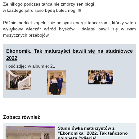
Że nikogo podczas tańca nie zmorzy sen błogi
A każdego jutro rano będą boleć nogi!!!!
Później parkiet zapełnił się pełnymi energii tancerzami, którzy w ten
wyjątkowy wieczór wśród błysków i świateł bawili się w rytm
muzycznych przebojów.
Ekonomik. Tak maturzyści bawili się na studniówce
2022
Ilość zdjęć w albumie: 21
Zobacz również
Studniówka maturzystów z
"Ekonomika" 2022. Tak tańczono
poloneza (zdjęcia)