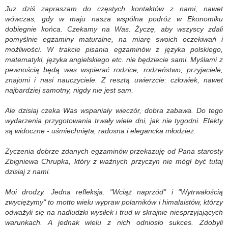
Już dziś zapraszam do częstych kontaktów z nami, nawet
wówczas, gdy w maju nasza wspólna podróż w Ekonomiku
dobiegnie końca. Czekamy na Was. Życzę, aby wszyscy zdali
pomyślnie egzaminy maturalne, na miarę swoich oczekiwań i
możliwości. W trakcie pisania egzaminów z języka polskiego,
matematyki, języka angielskiego etc. nie będziecie sami. Myślami z
pewnością będą was wspierać rodzice, rodzeństwo, przyjaciele,
znajomi i nasi nauczyciele. Z resztą uwierzcie: człowiek, nawet
najbardziej samotny, nigdy nie jest sam.
Ale dzisiaj czeka Was wspaniały wieczór, dobra zabawa. Do tego
wydarzenia przygotowania trwały wiele dni, jak nie tygodni. Efekty
są widoczne - uśmiechnięta, radosna i elegancka młodzież.
Życzenia dobrze zdanych egzaminów przekazuję od Pana starosty
Zbigniewa Chrupka, który z ważnych przyczyn nie mógł być tutaj
dzisiaj z nami.
Moi drodzy. Jedna refleksja. "Wciąż naprzód" i "Wytrwałością
zwyciężymy" to motto wielu wypraw polarników i himalaistów, którzy
odważyli się na nadludzki wysiłek i trud w skrajnie niesprzyjających
warunkach. A jednak wielu z nich odniosło sukces. Zdobyli