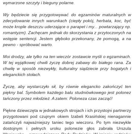
wymarzone szczyty i bieguny polarne.
Wy będziecie się przygotowywać do egzaminów maturalnych w
zdecydowanie innych warunkach (ciepły pokój, herbata, koc, być
może krople deszczu uderzające o parapet i my... powtarzający np.
romantyzm). Zachęcam jednak do skorzystania z przytoczonych na
wstępie sentencji. Jestem głęboko przekonany, że pomogą, a na
pewno - spróbować warto.
Moi drodzy, ale tylko na ten wieczór zostawcie myśli o egzaminach.
W tej wyjątkowej chwili życzę dobrej zabawy do białego rana. Za
chwilę w sposób niezwykły, kulturalny siądziecie przy bogatych i
eleganckich stołach.
Życzę, aby wystarczyło sił, by równie elegancko zakończyć ten
piękny bal. Symbolem każdego balu studniówkowego jest polonez
tańczony przez młodzież. A zatem: Poloneza czas zacząć!
Piękne dziewczęta w jednakowych strojach i ich przystojni partnerzy
przygotowani pod czujnym okiem Izabeli Krasińskiej nienagannie
zatańczyli najważniejszy taniec tego wieczoru. Po tym niezwykle
dostojnym i pełnych uroku polonezie głos zabrała Urszula