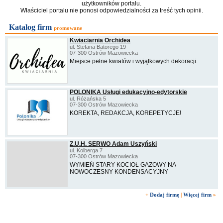
użytkowników portalu.
Właściciel portalu nie ponosi odpowiedzialności za treść tych opinii.
Katalog firm
promowane
Kwiaciarnia Orchidea
ul. Stefana Batorego 19
07-300 Ostrów Mazowiecka
Miejsce pełne kwiatów i wyjątkowych dekoracji.
POLONIKA Usługi edukacyjno-edytorskie
ul. Różańska 5
07-300 Ostrów Mazowiecka
KOREKTA, REDAKCJA, KOREPETYCJE!
Z.U.H. SERWO Adam Uszyński
ul. Kolberga 7
07-300 Ostrów Mazowiecka
WYMIEŃ STARY KOCIOŁ GAZOWY NA
NOWOCZESNY KONDENSACYJNY
+
Dodaj firmę
|
Więcej firm
»