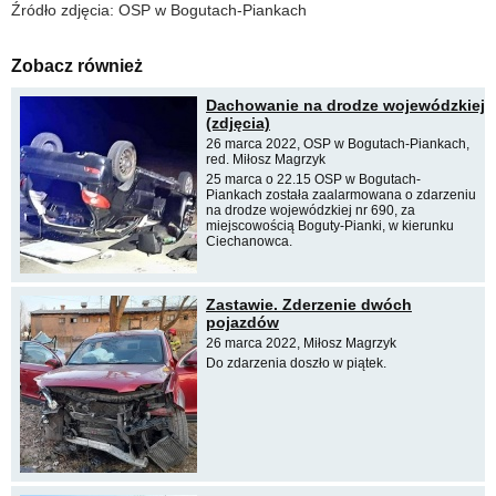
Źródło zdjęcia: OSP w Bogutach-Piankach
Zobacz również
Dachowanie na drodze wojewódzkiej
(zdjęcia)
26 marca 2022, OSP w Bogutach-Piankach,
red. Miłosz Magrzyk
25 marca o 22.15 OSP w Bogutach-
Piankach została zaalarmowana o zdarzeniu
na drodze wojewódzkiej nr 690, za
miejscowością Boguty-Pianki, w kierunku
Ciechanowca.
Zastawie. Zderzenie dwóch
pojazdów
26 marca 2022, Miłosz Magrzyk
Do zdarzenia doszło w piątek.