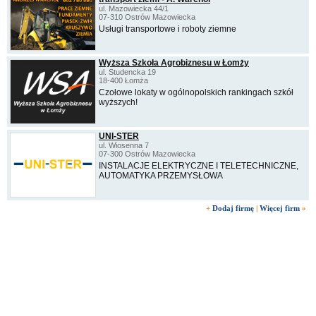
ul. Mazowiecka 44/1
07-310 Ostrów Mazowiecka
Usługi transportowe i roboty ziemne
Wyższa Szkoła Agrobiznesu w Łomży
ul. Studencka 19
18-400 Łomża
Czołowe lokaty w ogólnopolskich rankingach szkół
wyższych!
UNI-STER
ul. Wiosenna 7
07-300 Ostrów Mazowiecka
INSTALACJE ELEKTRYCZNE I TELETECHNICZNE,
AUTOMATYKA PRZEMYSŁOWA
+
Dodaj firmę
|
Więcej firm
»