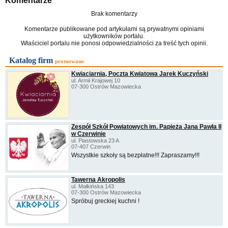
Komentarze
Brak komentarzy
Komentarze publikowane pod artykułami są prywatnymi opiniami
użytkowników portalu.
Właściciel portalu nie ponosi odpowiedzialności za treść tych opinii.
Katalog firm
promowane
Kwiaciarnia, Poczta Kwiatowa Jarek Kuczyński
ul. Armii Krajowej 10
07-300 Ostrów Mazowiecka
Zespół Szkół Powiatowych im. Papieża Jana Pawła II
w Czerwinie
ul. Piastowska 23 A
07-407 Czerwin
Wszystkie szkoły są bezpłatne!!! Zapraszamy!!!
Tawerna Akropolis
ul. Małkińska 143
07-300 Ostrów Mazowiecka
Spróbuj greckiej kuchni !