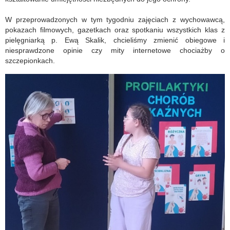
W przeprowadzonych w tym tygodniu zajęciach z wychowawcą,
pokazach filmowych, gazetkach oraz spotkaniu wszystkich klas z
pielęgniarką p. Ewą Skalik, chcieliśmy zmienić obiegowe i
niesprawdzone opinie czy mity internetowe chociażby o
szczepionkach.