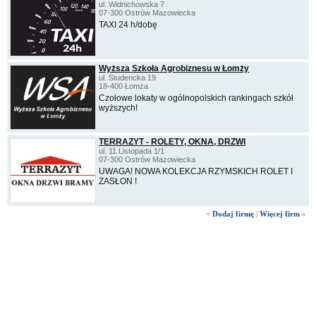
ul. Widnichowska 7
07-300 Ostrów Mazowiecka
TAXI 24 h/dobę
Wyższa Szkoła Agrobiznesu w Łomży
ul. Studencka 19
18-400 Łomża
Czołowe lokaty w ogólnopolskich rankingach szkół
wyższych!
TERRAZYT - ROLETY, OKNA, DRZWI
ul. 11 Listopada 1/1
07-300 Ostrów Mazowiecka
UWAGA! NOWA KOLEKCJA RZYMSKICH ROLET I
ZASŁON !
+
Dodaj firmę
|
Więcej firm
»