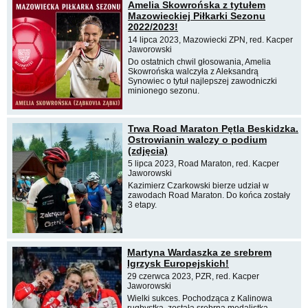
Amelia Skowrońska z tytułem
Mazowieckiej Piłkarki Sezonu
2022/2023!
14 lipca 2023, Mazowiecki ZPN, red. Kacper
Jaworowski
Do ostatnich chwil głosowania, Amelia
Skowrońska walczyła z Aleksandrą
Synowiec o tytuł najlepszej zawodniczki
minionego sezonu.
Trwa Road Maraton Pętla Beskidzka.
Ostrowianin walczy o podium
(zdjęcia)
5 lipca 2023, Road Maraton, red. Kacper
Jaworowski
Kazimierz Czarkowski bierze udział w
zawodach Road Maraton. Do końca zostały
3 etapy.
Martyna Wardaszka ze srebrem
Igrzysk Europejskich!
29 czerwca 2023, PZR, red. Kacper
Jaworowski
Wielki sukces. Pochodząca z Kalinowa
rugbystka, została srebrną medalistką