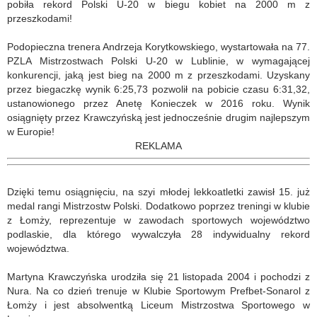
pobiła rekord Polski U-20 w biegu kobiet na 2000 m z
przeszkodami!
Podopieczna trenera Andrzeja Korytkowskiego, wystartowała na 77.
PZLA Mistrzostwach Polski U-20 w Lublinie, w wymagającej
konkurencji, jaką jest bieg na 2000 m z przeszkodami. Uzyskany
przez biegaczkę wynik 6:25,73 pozwolił na pobicie czasu 6:31,32,
ustanowionego przez Anetę Konieczek w 2016 roku. Wynik
osiągnięty przez Krawczyńską jest jednocześnie drugim najlepszym
w Europie!
REKLAMA
Dzięki temu osiągnięciu, na szyi młodej lekkoatletki zawisł 15. już
medal rangi Mistrzostw Polski. Dodatkowo poprzez treningi w klubie
z Łomży, reprezentuje w zawodach sportowych województwo
podlaskie, dla którego wywalczyła 28 indywidualny rekord
województwa.
Martyna Krawczyńska urodziła się 21 listopada 2004 i pochodzi z
Nura. Na co dzień trenuje w Klubie Sportowym Prefbet-Sonarol z
Łomży i jest absolwentką Liceum Mistrzostwa Sportowego w