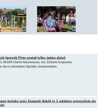
ch Igrzysk Firm został tylko jeden dzień
3, MOSiR Ostrów Mazowiecka, red. Elżbieta Krajewska
e się w ostrowskim Ogródku Jordanowskim.
ne boisko przy Zespole Szkół nr 1 oddano uroczyście do
ia)