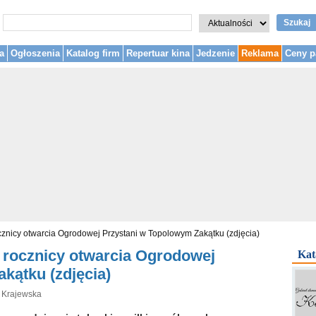
Szukaj
a
Ogłoszenia
Katalog firm
Repertuar kina
Jedzenie
Reklama
Ceny p
ocznicy otwarcia Ogrodowej Przystani w Topolowym Zakątku (zdjęcia)
j rocznicy otwarcia Ogrodowej
Kat
kątku (zdjęcia)
a Krajewska