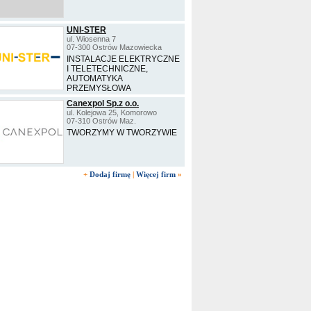
UNI-STER
ul. Wiosenna 7
07-300 Ostrów Mazowiecka
INSTALACJE ELEKTRYCZNE
I TELETECHNICZNE,
AUTOMATYKA
PRZEMYSŁOWA
Canexpol Sp.z o.o.
ul. Kolejowa 25, Komorowo
07-310 Ostrów Maz.
TWORZYMY W TWORZYWIE
+
Dodaj firmę
|
Więcej firm
»