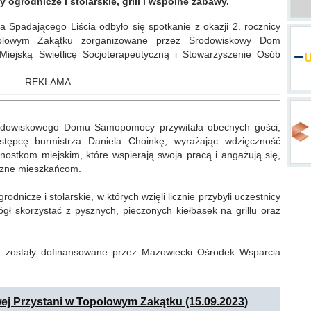
 ogrodnicze i stolarskie, grill i wspólne zabawy.
a Spadającego Liścia odbyło się spotkanie z okazji 2. rocznicy
polowym Zakątku zorganizowane przez Środowiskowy Dom
iejską Świetlicę Socjoterapeutyczną i Stowarzyszenie Osób
REKLAMA
Środowiskowego Domu Samopomocy przywitała obecnych gości,
stępcę burmistrza Daniela Choinkę, wyrażając wdzięczność
stkom miejskim, które wspierają swoja pracą i angażują się,
yjazne mieszkańcom.
rodnicze i stolarskie, w których wzięli licznie przybyli uczestnicy
ł skorzystać z pysznych, pieczonych kiełbasek na grillu oraz
zostały dofinansowane przez Mazowiecki Ośrodek Wsparcia
ej Przystani w Topolowym Zakątku (15.09.2023)