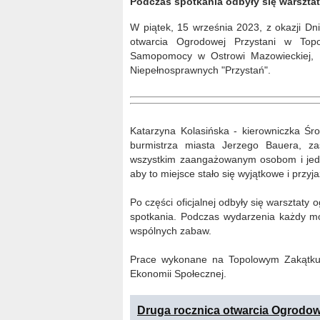
Podczas spotkania odbyły się warsztaty
W piątek, 15 września 2023, z okazji Dni
otwarcia Ogrodowej Przystani w To
Samopomocy w Ostrowi Mazowieckiej, M
Niepełnosprawnych "Przystań".
Katarzyna Kolasińska - kierowniczka 
burmistrza miasta Jerzego Bauera, za
wszystkim zaangażowanym osobom i jedno
aby to miejsce stało się wyjątkowe i prz
Po części oficjalnej odbyły się warsztaty og
spotkania. Podczas wydarzenia każdy móg
wspólnych zabaw.
Prace wykonane na Topolowym Zakątku 
Ekonomii Społecznej.
Druga rocznica otwarcia Ogrodow