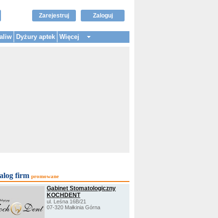
Zarejestruj
Zaloguj
aliw
Dyżury aptek
Więcej
alog firm
promowane
Gabinet Stomatologiczny
KOCHDENT
ul. Leśna 16B/21
07-320 Małkinia Górna