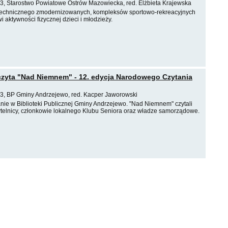
3, Starostwo Powiatowe Ostrów Mazowiecka, red. Elżbieta Krajewska
technicznego zmodernizowanych, kompleksów sportowo-rekreacyjnych
i aktywności fizycznej dzieci i młodzieży.
zyta "Nad Niemnem" - 12. edycja Narodowego Czytania
3, BP Gminy Andrzejewo, red. Kacper Jaworowski
ie w Biblioteki Publicznej Gminy Andrzejewo. "Nad Niemnem" czytali
zytelnicy, członkowie lokalnego Klubu Seniora oraz władze samorządowe.