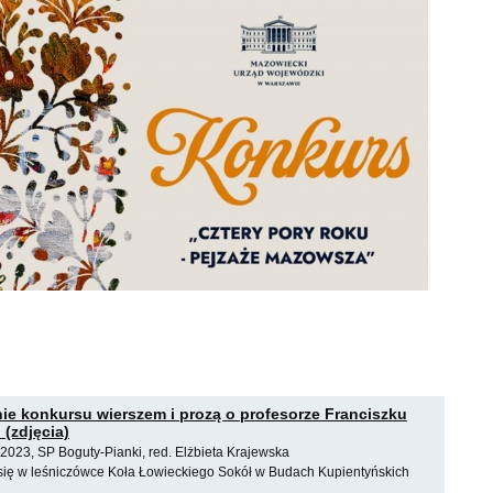
 konkursu wierszem i prozą o profesorze Franciszku
(zdjęcia)
2023, SP Boguty-Pianki, red. Elżbieta Krajewska
się w leśniczówce Koła Łowieckiego Sokół w Budach Kupientyńskich