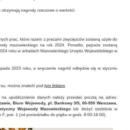
c otrzymają nagrody rzeczowe o wartości:
nych prac, które razem z pracami zwycięzców zostaną użyte do
ewody mazowieckiego na rok 2024. Ponadto, pejzaże zostaną
2024 roku w arkadach Mazowieckiego Urzędu Wojewódzkiego w
topada 2023 roku, a wręczenie nagród odbędzie się w styczniu
ursu, można znaleźć pod
tym linkiem
.
 na upublicznienie danych należy przesłać pocztą na adres:
awie, Biuro Wojewody, pl. Bankowy 3/5, 00-950 Warszawa
,
astyczny Wojewody Mazowieckiego
lub złożyć osobiście w
e F, pok. 1 (od poniedziałku do piątku w godz. 8:00-16:00).