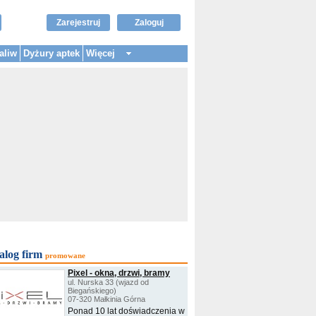
Zarejestruj
Zaloguj
aliw
Dyżury aptek
Więcej
alog firm
promowane
Pixel - okna, drzwi, bramy
ul. Nurska 33 (wjazd od
Biegańskiego)
07-320 Małkinia Górna
Ponad 10 lat doświadczenia w