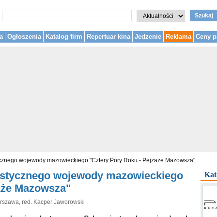
Szukaj
a
Ogłoszenia
Katalog firm
Repertuar kina
Jedzenie
Reklama
Ceny p
tycznego wojewody mazowieckiego "Cztery Pory Roku - Pejzaże Mazowsza"
lastycznego wojewody mazowieckiego
Kat
zaże Mazowsza"
rszawa, red. Kacper Jaworowski