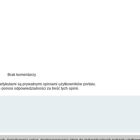
Brak komentarzy
tykułami są prywatnymi opiniami użytkowników portalu.
e ponosi odpowiedzialności za treść tych opinii.
Regulamin
|
Polityka prywatności
|
Reklama
|
Kontakt