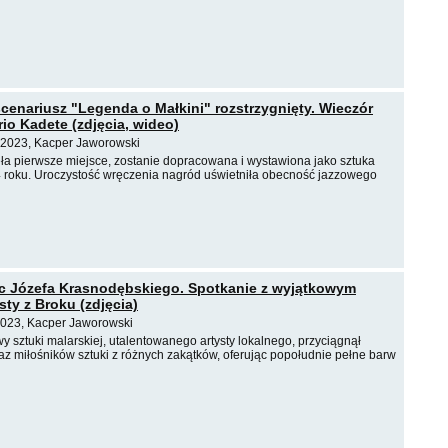
cenariusz "Legenda o Małkini" rozstrzygnięty. Wieczór
rio Kadete (zdjęcia, wideo)
 2023, Kacper Jaworowski
ęła pierwsze miejsce, zostanie dopracowana i wystawiona jako sztuka
4 roku. Uroczystość wręczenia nagród uświetniła obecność jazzowego
c Józefa Krasnodębskiego. Spotkanie z wyjątkowym
sty z Broku (zdjęcia)
2023, Kacper Jaworowski
 sztuki malarskiej, utalentowanego artysty lokalnego, przyciągnął
z miłośników sztuki z różnych zakątków, oferując popołudnie pełne barw