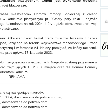
onkursie plastycznym. Celem jest wykonanie dowolną
ającej Mazowsze.
prasza mieszkańców Domów Pomocy Społecznej z całego
 w konkursie plastycznym pt. "Cztery pory roku - pejzaże
go kalendarza na rok 2024, który będzie obrazować uroki woj.
 plastyczne.
pełnić kilka warunków. Temat pracy musi być tożsamy z nazwą
iejsca, leżącego na terenie województwa mazowieckiego. Praca
styczną i w formacie A4. Należy pamiętać, że każdy uczestnik
nia prac upływa 17 listopada 2023.
yłoni zwycięzców i wyróżnionych. Nagrody zostaną przyznane w
prac zajmujących 1., 2. i 3. miejsce oraz dla Domów Pomocy
aureatami konkursu.
REKLAMA
ne są następujące nagrody:
 1.400 zł, dostosowana do potrzeb domu,
zł, dostosowana do potrzeb domu,
zł, dostosowana do potrzeb domu.