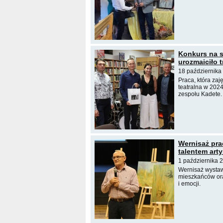
Konkurs na s
urozmaiciło t
18 października
Praca, która zaj
teatralna w 202
zespołu Kadete.
Wernisaż pra
talentem arty
1 października 
Wernisaż wystawy
mieszkańców ora
i emocji.