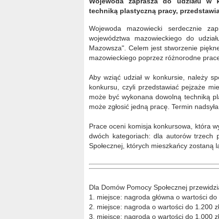
Wojewoda zaprasza do udziału w k
techniką plastyczną pracy, przedstawi
Wojewoda mazowiecki serdecznie za
województwa mazowieckiego do udziału
Mazowsza". Celem jest stworzenie piękne
mazowieckiego poprzez różnorodne prace
Aby wziąć udział w konkursie, należy s
konkursu, czyli przedstawiać pejzaże m
może być wykonana dowolną techniką pla
może zgłosić jedną pracę. Termin nadsyła
Prace oceni komisja konkursowa, która w
dwóch kategoriach: dla autorów trzech 
Społecznej, których mieszkańcy zostaną l
Dla Domów Pomocy Społecznej przewidzia
1. miejsce: nagroda główna o wartości do
2. miejsce: nagroda o wartości do 1.200 
3. miejsce: nagroda o wartości do 1.000 