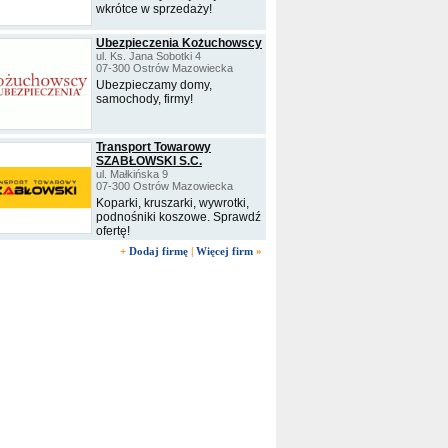
wkrótce w sprzedaży!
Ubezpieczenia Kożuchowscy
ul. Ks. Jana Sobotki 4
07-300 Ostrów Mazowiecka
Ubezpieczamy domy,
samochody, firmy!
Transport Towarowy
SZABŁOWSKI S.C.
ul. Małkińska 9
07-300 Ostrów Mazowiecka
Koparki, kruszarki, wywrotki,
podnośniki koszowe. Sprawdź
ofertę!
+
Dodaj firmę
|
Więcej firm
»