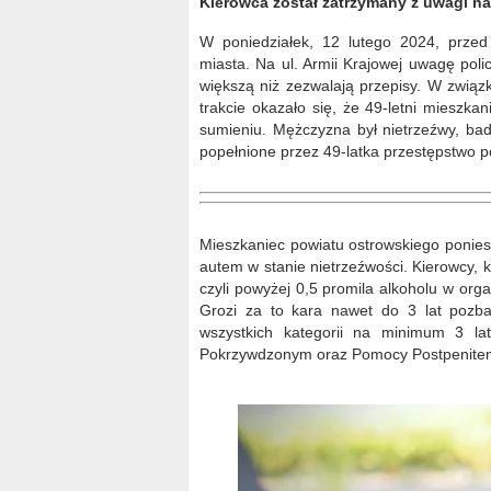
Kierowca został zatrzymany z uwagi na
W poniedziałek, 12 lutego 2024, przed 
miasta. Na ul. Armii Krajowej uwagę poli
większą niż zezwalają przepisy. W związk
trakcie okazało się, że 49-letni mieszk
sumieniu. Mężczyzna był nietrzeźwy, ba
popełnione przez 49-latka przestępstwo po
Mieszkaniec powiatu ostrowskiego ponies
autem w stanie nietrzeźwości. Kierowcy, 
czyli powyżej 0,5 promila alkoholu w or
Grozi za to kara nawet do 3 lat pozba
wszystkich kategorii na minimum 3 l
Pokrzywdzonym oraz Pomocy Postpenitenc