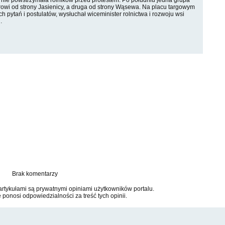
nie powstrzymała rolników przed protestem. Po południu jedna grupa
rowi od strony Jasienicy, a druga od strony Wąsewa. Na placu targowym
ich pytań i postulatów, wysłuchał wiceminister rolnictwa i rozwoju wsi
.
Brak komentarzy
tykułami są prywatnymi opiniami użytkowników portalu.
e ponosi odpowiedzialności za treść tych opinii.