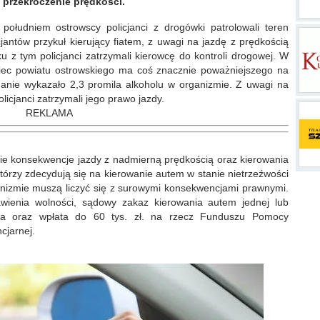
 przekroczenie prędkości.
południem ostrowscy policjanci z drogówki patrolowali teren
cjantów przykuł kierujący fiatem, z uwagi na jazdę z prędkością
u z tym policjanci zatrzymali kierowcę do kontroli drogowej. W
aniec powiatu ostrowskiego ma coś znacznie poważniejszego na
danie wykazało 2,3 promila alkoholu w organizmie. Z uwagi na
licjanci zatrzymali jego prawo jazdy.
REKLAMA
ie konsekwencje jazdy z nadmierną prędkością oraz kierowania
którzy zdecydują się na kierowanie autem w stanie nietrzeźwości
ganizmie muszą liczyć się z surowymi konsekwencjami prawnymi.
wienia wolności, sądowy zakaz kierowania autem jednej lub
ata oraz wpłata do 60 tys. zł. na rzecz Funduszu Pomocy
jarnej.