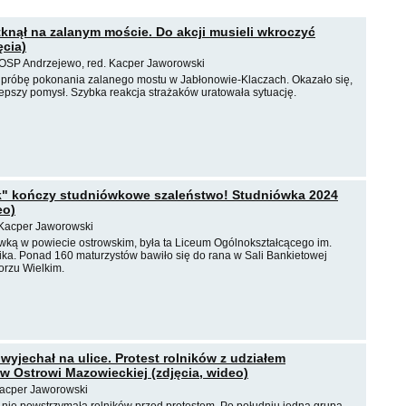
nął na zalanym moście. Do akcji musieli wkroczyć
ęcia)
 OSP Andrzejewo, red. Kacper Jaworowski
 próbę pokonania zalanego mostu w Jabłonowie-Klaczach. Okazało się,
jlepszy pomysł. Szybka reakcja strażaków uratowała sytuację.
k" kończy studniówkowe szaleństwo! Studniówka 2024
eo)
 Kacper Jaworowski
ówką w powiecie ostrowskim, była ta Liceum Ogólnokształcącego im.
ika. Ponad 160 maturzystów bawiło się do rana w Sali Bankietowej
orzu Wielkim.
 wyjechał na ulice. Protest rolników z udziałem
 w Ostrowi Mazowieckiej (zdjęcia, wideo)
Kacper Jaworowski