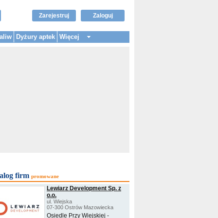
Zarejestruj
Zaloguj
aliw
Dyżury aptek
Więcej
alog firm
promowane
Lewiarz Development Sp. z
o.o.
ul. Wiejska
07-300 Ostrów Mazowiecka
Osiedle Przy Wiejskiej -