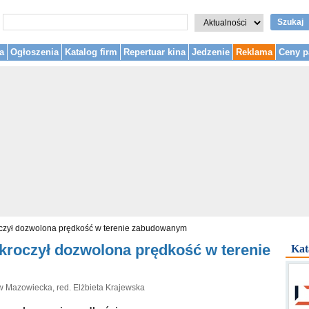
Szukaj
a
Ogłoszenia
Katalog firm
Repertuar kina
Jedzenie
Reklama
Ceny p
roczył dozwolona prędkość w terenie zabudowanym
ekroczył dozwolona prędkość w terenie
Kat
w Mazowiecka, red. Elżbieta Krajewska