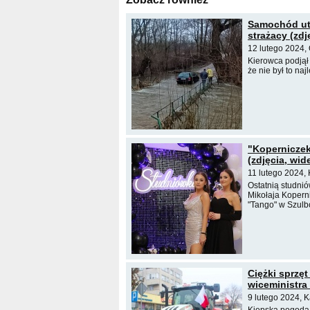
Samochód utk
strażacy (zdj
12 lutego 2024,
Kierowca podjął
że nie był to na
"Kopernicze
(zdjęcia, wid
11 lutego 2024,
Ostatnią studni
Mikołaja Kopern
"Tango" w Szulb
Ciężki sprzęt
wiceministra
9 lutego 2024, 