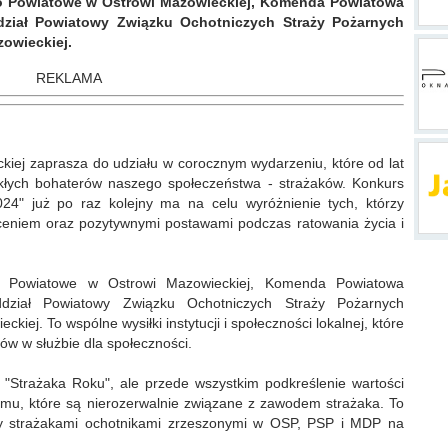
wo Powiatowe w Ostrowi Mazowieckiej, Komenda Powiatowa
dział Powiatowy Związku Ochotniczych Straży Pożarnych
zowieckiej.
REKLAMA
iej zaprasza do udziału w corocznym wydarzeniu, które od lat
kłych bohaterów naszego społeczeństwa - strażaków. Konkurs
24" już po raz kolejny ma na celu wyróżnienie tych, którzy
ceniem oraz pozytywnymi postawami podczas ratowania życia i
wo Powiatowe w Ostrowi Mazowieckiej, Komenda Powiatowa
dział Powiatowy Związku Ochotniczych Straży Pożarnych
kiej. To wspólne wysiłki instytucji i społeczności lokalnej, które
ów w służbie dla społeczności.
e "Strażaka Roku", ale przede wszystkim podkreślenie wartości
izmu, które są nierozerwalnie związane z zawodem strażaka. To
zy strażakami ochotnikami zrzeszonymi w OSP, PSP i MDP na