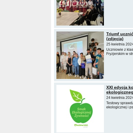
Triumf uczni
(zdjęcia)
25 kwietnia 2024
Uczniowie z klas
Fryzjerskim w s
XXI edycja k
ekologiczneg
24 kwietnia 202
Testowy sprawdz
ekologicznej i p