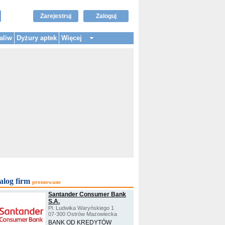
Zarejestruj
Zaloguj
aliw
Dyżury aptek
Więcej
alog firm
promowane
Santander Consumer Bank
S.A.
Pl. Ludwika Waryńskiego 1
07-300 Ostrów Mazowiecka
BANK OD KREDYTÓW