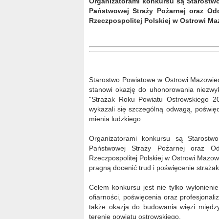
Organizatorami konkursu są Starost
Państwowej Straży Pożarnej oraz Od
Rzeczpospolitej Polskiej w Ostrowi Ma
Starostwo Powiatowe w Ostrowi Mazowieck
stanowi okazję do uhonorowania niezwy
"Strażak Roku Powiatu Ostrowskiego 20
wykazali się szczególną odwagą, poświę
mienia ludzkiego.
Organizatorami konkursu są Starost
Państwowej Straży Pożarnej oraz Od
Rzeczpospolitej Polskiej w Ostrowi Mazowiec
pragną docenić trud i poświęcenie strażak
Celem konkursu jest nie tylko wyłonieni
ofiarności, poświęcenia oraz profesjonal
także okazja do budowania więzi międ
terenie powiatu ostrowskiego.