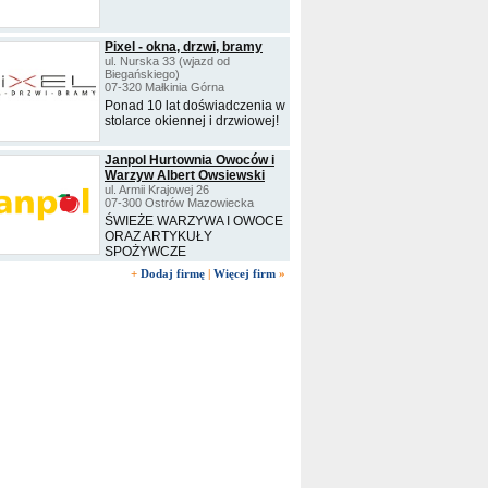
Pixel - okna, drzwi, bramy
ul. Nurska 33 (wjazd od
Biegańskiego)
07-320 Małkinia Górna
Ponad 10 lat doświadczenia w
stolarce okiennej i drzwiowej!
Janpol Hurtownia Owoców i
Warzyw Albert Owsiewski
ul. Armii Krajowej 26
07-300 Ostrów Mazowiecka
ŚWIEŻE WARZYWA I OWOCE
ORAZ ARTYKUŁY
SPOŻYWCZE
+
Dodaj firmę
|
Więcej firm
»