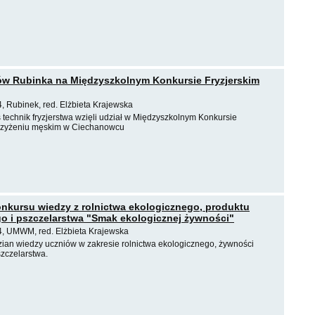
ów Rubinka na Międzyszkolnym Konkursie Fryzjerskim
, Rubinek, red. Elżbieta Krajewska
 technik fryzjerstwa wzięli udział w Międzyszkolnym Konkursie
trzyżeniu męskim w Ciechanowcu
onkursu wiedzy z rolnictwa ekologicznego, produktu
o i pszczelarstwa "Smak ekologicznej żywności"
4, UMWM, red. Elżbieta Krajewska
ian wiedzy uczniów w zakresie rolnictwa ekologicznego, żywności
szczelarstwa.