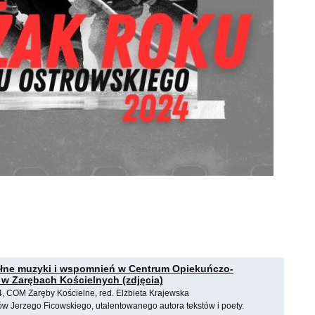
ełne muzyki i wspomnień w Centrum Opiekuńczo-
w Zarębach Kościelnych (zdjęcia)
4, COM Zaręby Kościelne, red. Elżbieta Krajewska
ów Jerzego Ficowskiego, utalentowanego autora tekstów i poety.