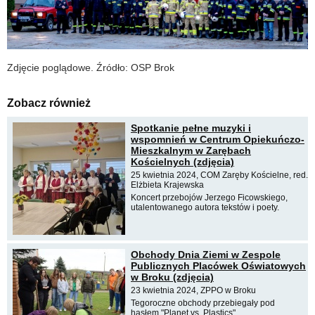
Zdjęcie poglądowe. Źródło: OSP Brok
Zobacz również
Spotkanie pełne muzyki i
wspomnień w Centrum Opiekuńczo-
Mieszkalnym w Zarębach
Kościelnych (zdjęcia)
25 kwietnia 2024, COM Zaręby Kościelne, red.
Elżbieta Krajewska
Koncert przebojów Jerzego Ficowskiego,
utalentowanego autora tekstów i poety.
Obchody Dnia Ziemi w Zespole
Publicznych Placówek Oświatowych
w Broku (zdjęcia)
23 kwietnia 2024, ZPPO w Broku
Tegoroczne obchody przebiegały pod
hasłem "Planet vs. Plastics".