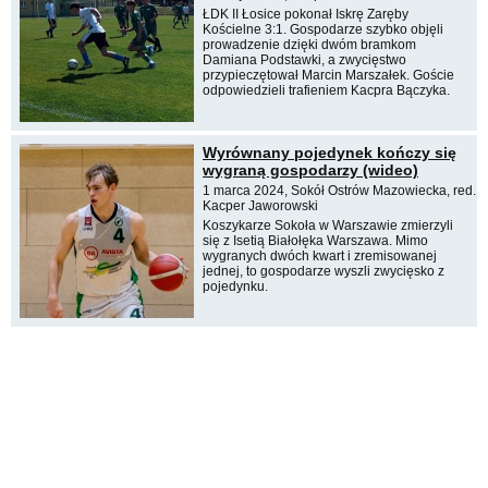
ŁDK II Łosice pokonał Iskrę Zaręby
Kościelne 3:1. Gospodarze szybko objęli
prowadzenie dzięki dwóm bramkom
Damiana Podstawki, a zwycięstwo
przypieczętował Marcin Marszałek. Goście
odpowiedzieli trafieniem Kacpra Bączyka.
Wyrównany pojedynek kończy się
wygraną gospodarzy (wideo)
1 marca 2024, Sokół Ostrów Mazowiecka, red.
Kacper Jaworowski
Koszykarze Sokoła w Warszawie zmierzyli
się z Isetią Białołęka Warszawa. Mimo
wygranych dwóch kwart i zremisowanej
jednej, to gospodarze wyszli zwycięsko z
pojedynku.