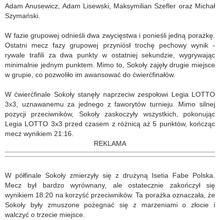
Adam Anusewicz, Adam Lisewski, Maksymilian Szefler oraz Michał
Szymański.
W fazie grupowej odnieśli dwa zwycięstwa i ponieśli jedną porażkę.
Ostatni mecz fazy grupowej przyniósł trochę pechowy wynik -
rywale trafili za dwa punkty w ostatniej sekundzie, wygrywając
minimalnie jednym punktem. Mimo to, Sokoły zajęły drugie miejsce
w grupie, co pozwoliło im awansować do ćwierćfinałów.
W ćwierćfinale Sokoły stanęły naprzeciw zespołowi Legia LOTTO
3x3, uznawanemu za jednego z faworytów turnieju. Mimo silnej
pozycji przeciwników, Sokoły zaskoczyły wszystkich, pokonując
Legia LOTTO 3x3 przed czasem z różnicą aż 5 punktów, kończąc
mecz wynikiem 21:16.
REKLAMA
W półfinale Sokoły zmierzyły się z drużyną Isetia Fabe Polska.
Mecz był bardzo wyrównany, ale ostatecznie zakończył się
wynikiem 18:20 na korzyść przeciwników. Ta porażka oznaczała, że
Sokoły były zmuszone pożegnać się z marzeniami o złocie i
walczyć o trzecie miejsce.