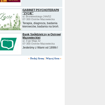
GABINET PSYCHOTERAPII
"ŻYCIE"
ul. Broniewskiego 24A/52
07-300 Ostrów Mazowiecka
Terapia, diagnoza, badania
kierowców, badania na broń.
Bank Spółdzielczy w Ostrowi
Mazowieckiej
ul. 3-go Maja 32
07-300 Ostrów Mazowiecka
Jesteśmy z Wami od 1898r.!
+
Dodaj firmę
|
Więcej firm
»