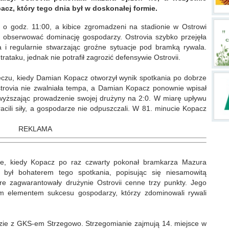
cz, który tego dnia był w doskonałej formie.
 o godz. 11:00, a kibice zgromadzeni na stadionie w Ostrowi
 obserwować dominację gospodarzy. Ostrovia szybko przejęła
la i regularnie stwarzając groźne sytuacje pod bramką rywala.
trataku, jednak nie potrafił zagrozić defensywie Ostrovii.
czu, kiedy Damian Kopacz otworzył wynik spotkania po dobrze
rovia nie zwalniała tempa, a Damian Kopacz ponownie wpisał
odwyższając prowadzenie swojej drużyny na 2:0. W miarę upływu
racili siły, a gospodarze nie odpuszczali. W 81. minucie Kopacz
REKLAMA
cie, kiedy Kopacz po raz czwarty pokonał bramkarza Mazura
był bohaterem tego spotkania, popisując się niesamowitą
re zagwarantowały drużynie Ostrovii cenne trzy punkty. Jego
ym elementem sukcesu gospodarzy, którzy zdominowali rywali
dzie z GKS-em Strzegowo. Strzegomianie zajmują 14. miejsce w