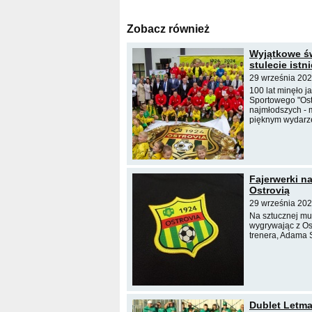
Zobacz również
Wyjątkowe św
stulecie istni
29 września 202
100 lat minęło 
Sportowego "Ostr
najmłodszych - 
pięknym wydarz
Fajerwerki n
Ostrovią
29 września 202
Na sztucznej mu
wygrywając z Os
trenera, Adama
Dublet Letma