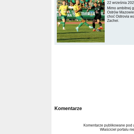
22 września 202
Mimo ambitnej gr
Ostrów Mazowiec
choć Ostrovia w
Zachei.
Komentarze
Komentarze publikowane pod ar
Właściciel portalu ni