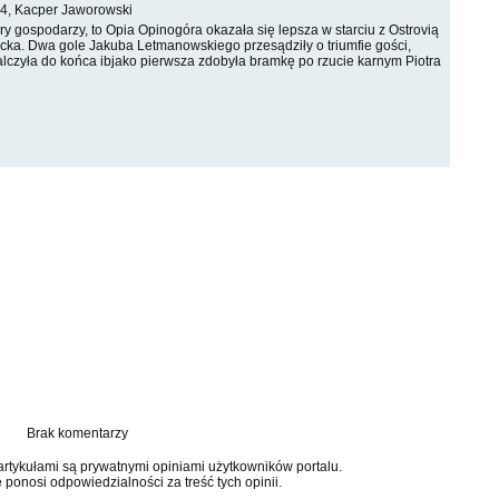
4, Kacper Jaworowski
y gospodarzy, to Opia Opinogóra okazała się lepsza w starciu z Ostrovią
ka. Dwa gole Jakuba Letmanowskiego przesądziły o triumfie gości,
alczyła do końca ibjako pierwsza zdobyła bramkę po rzucie karnym Piotra
Brak komentarzy
tykułami są prywatnymi opiniami użytkowników portalu.
e ponosi odpowiedzialności za treść tych opinii.