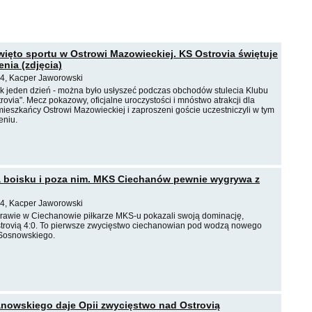
ięto sportu w Ostrowi Mazowieckiej. KS Ostrovia świętuje
enia (zdjęcia)
4, Kacper Jaworowski
jak jeden dzień - można było usłyszeć podczas obchodów stulecia Klubu
ovia". Mecz pokazowy, oficjalne uroczystości i mnóstwo atrakcji dla
mieszkańcy Ostrowi Mazowieckiej i zaproszeni goście uczestniczyli w tym
eniu.
a boisku i poza nim. MKS Ciechanów pewnie wygrywa z
4, Kacper Jaworowski
rawie w Ciechanowie piłkarze MKS-u pokazali swoją dominację,
trovią 4:0. To pierwsze zwycięstwo ciechanowian pod wodzą nowego
 Sosnowskiego.
nowskiego daje Opii zwycięstwo nad Ostrovią