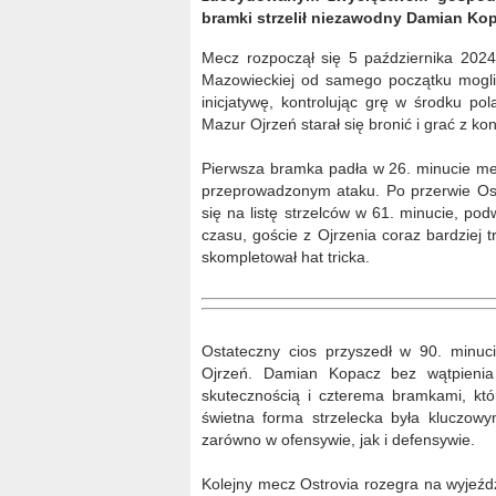
bramki strzelił niezawodny Damian Kopa
Mecz rozpoczął się 5 października 2024
Mazowieckiej od samego początku mogli
inicjatywę, kontrolując grę w środku po
Mazur Ojrzeń starał się bronić i grać z kon
Pierwsza bramka padła w 26. minucie me
przeprowadzonym ataku. Po przerwie Ost
się na listę strzelców w 61. minucie, p
czasu, goście z Ojrzenia coraz bardziej t
skompletował hat tricka.
Ostateczny cios przyszedł w 90. minu
Ojrzeń. Damian Kopacz bez wątpienia 
skutecznością i czterema bramkami, któ
świetna forma strzelecka była kluczow
zarówno w ofensywie, jak i defensywie.
Kolejny mecz Ostrovia rozegra na wyjeź