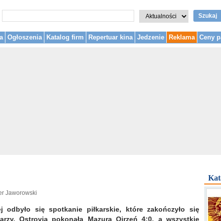
Szukaj
a
Ogłoszenia
Katalog firm
Repertuar kina
Jedzenie
Reklama
Ceny p
Kat
er Jaworowski
 odbyło się spotkanie piłkarskie, które zakończyło się
zy. Ostrovia pokonała Mazura Ojrzeń 4:0, a wszystkie