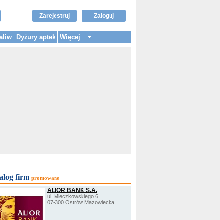
Zarejestruj
Zaloguj
aliw
Dyżury aptek
Więcej
alog firm
promowane
ALIOR BANK S.A.
ul. Mieczkowskiego 6
07-300 Ostrów Mazowiecka