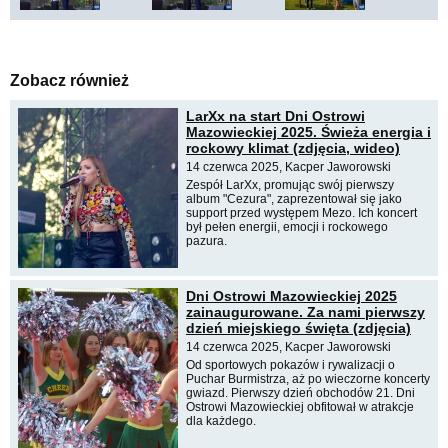
Zobacz również
LarXx na start Dni Ostrowi
Mazowieckiej 2025. Świeża energia i
rockowy klimat (zdjęcia, wideo)
14 czerwca 2025, Kacper Jaworowski
Zespół LarXx, promując swój pierwszy
album "Cezura", zaprezentował się jako
support przed występem Mezo. Ich koncert
był pełen energii, emocji i rockowego
pazura.
Dni Ostrowi Mazowieckiej 2025
zainaugurowane. Za nami pierwszy
dzień miejskiego święta (zdjęcia)
14 czerwca 2025, Kacper Jaworowski
Od sportowych pokazów i rywalizacji o
Puchar Burmistrza, aż po wieczorne koncerty
gwiazd. Pierwszy dzień obchodów 21. Dni
Ostrowi Mazowieckiej obfitował w atrakcje
dla każdego.