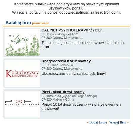
Komentarze publikowane pod artykułami są prywatnymi opiniami
użytkowników portalu.
Właściciel portalu nie ponosi odpowiedzialności za treść tych opinii.
Katalog firm
promowane
GABINET PSYCHOTERAPII "ŻYCIE"
ul. Broniewskiego 24A/52
07-300 Ostrów Mazowiecka
Terapia, diagnoza, badania kierowców, badania na
broń.
Ubezpieczenia Kożuchowscy
ul. Ks. Jana Sobotki 4
07-300 Ostrów Mazowiecka
Ubezpieczamy domy, samochody, firmy!
Pixel - okna, drzwi, bramy
ul. Nurska 33 (wjazd od Biegańskiego)
07-320 Małkinia Górna
Ponad 10 lat doświadczenia w stolarce okiennej i
drzwiowej!
+
Dodaj firmę
|
Więcej firm
»