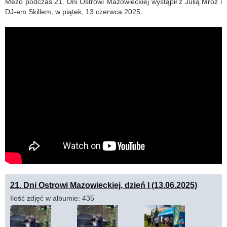
Mezo podczas 21. Dni Ostrowi Mazowieckiej wystąpił z Julią Mróz i
DJ-em Skillem, w piątek, 13 czerwca 2025.
21. Dni Ostrowi Mazowieckiej, dzień I (13.06.2025)
Ilość zdjęć w albumie: 435