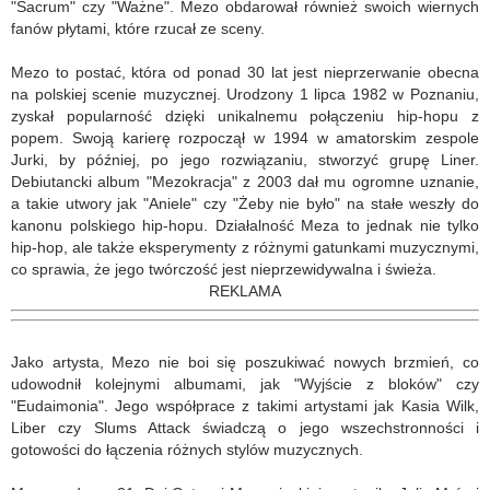
"Sacrum" czy "Ważne". Mezo obdarował również swoich wiernych
fanów płytami, które rzucał ze sceny.
Mezo to postać, która od ponad 30 lat jest nieprzerwanie obecna
na polskiej scenie muzycznej. Urodzony 1 lipca 1982 w Poznaniu,
zyskał popularność dzięki unikalnemu połączeniu hip-hopu z
popem. Swoją karierę rozpoczął w 1994 w amatorskim zespole
Jurki, by później, po jego rozwiązaniu, stworzyć grupę Liner.
Debiutancki album "Mezokracja" z 2003 dał mu ogromne uznanie,
a takie utwory jak "Aniele" czy "Żeby nie było" na stałe weszły do
kanonu polskiego hip-hopu. Działalność Meza to jednak nie tylko
hip-hop, ale także eksperymenty z różnymi gatunkami muzycznymi,
co sprawia, że jego twórczość jest nieprzewidywalna i świeża.
REKLAMA
Jako artysta, Mezo nie boi się poszukiwać nowych brzmień, co
udowodnił kolejnymi albumami, jak "Wyjście z bloków" czy
"Eudaimonia". Jego współprace z takimi artystami jak Kasia Wilk,
Liber czy Slums Attack świadczą o jego wszechstronności i
gotowości do łączenia różnych stylów muzycznych.