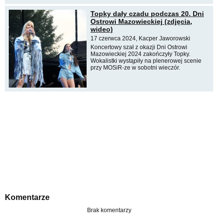
Topky dały czadu podczas 20. Dni
Ostrowi Mazowieckiej (zdjęcia,
wideo)
17 czerwca 2024, Kacper Jaworowski
Koncertowy szał z okazji Dni Ostrowi
Mazowieckiej 2024 zakończyły Topky.
Wokalistki wystąpiły na plenerowej scenie
przy MOSiR-ze w sobotni wieczór.
Komentarze
Brak komentarzy