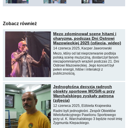
Zobacz również
Mezo zdominował scenę hitami i
charyzmą, podczas Dni Ostrowi
Mazowieckiej 2025 (zdjecia, wideo)
14 czerwca 2025, Kacper Jaworowski
Mezo, który od lat nieprzerwanie podbija
polską scenę muzyczną, dostarczył fanom
niezapomnianych wrażeń podczas 21. Dni
Ostrowi Mazowieckiej. Jego koncert był
pełen energii, hitów i interakcji z
publicznością.
Jednogłośną decyzją radnych
obiekty sportowe MOSiR-u przy
Warchalskiego zyskały patrona
(zdjęcia)
12 czerwca 2025, Elżbieta Krajewska
Radni byli jednogłośni. Zespół Obiektów
Wielofunkcyjnego Pawilonu Sportowego
przy ul. K. Warchalskiego 3 będzie nosił imię
Zygmunta Klepackiego.