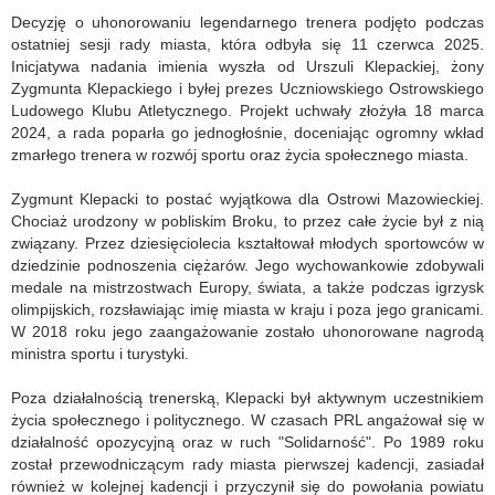
Decyzję o uhonorowaniu legendarnego trenera podjęto podczas
ostatniej sesji rady miasta, która odbyła się 11 czerwca 2025.
Inicjatywa nadania imienia wyszła od Urszuli Klepackiej, żony
Zygmunta Klepackiego i byłej prezes Uczniowskiego Ostrowskiego
Ludowego Klubu Atletycznego. Projekt uchwały złożyła 18 marca
2024, a rada poparła go jednogłośnie, doceniając ogromny wkład
zmarłego trenera w rozwój sportu oraz życia społecznego miasta.
Zygmunt Klepacki to postać wyjątkowa dla Ostrowi Mazowieckiej.
Chociaż urodzony w pobliskim Broku, to przez całe życie był z nią
związany. Przez dziesięciolecia kształtował młodych sportowców w
dziedzinie podnoszenia ciężarów. Jego wychowankowie zdobywali
medale na mistrzostwach Europy, świata, a także podczas igrzysk
olimpijskich, rozsławiając imię miasta w kraju i poza jego granicami.
W 2018 roku jego zaangażowanie zostało uhonorowane nagrodą
ministra sportu i turystyki.
Poza działalnością trenerską, Klepacki był aktywnym uczestnikiem
życia społecznego i politycznego. W czasach PRL angażował się w
działalność opozycyjną oraz w ruch "Solidarność". Po 1989 roku
został przewodniczącym rady miasta pierwszej kadencji, zasiadał
również w kolejnej kadencji i przyczynił się do powołania powiatu