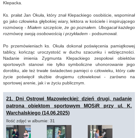
Klepacka.
Ks. prałat Jan Okuła, który znał Klepackiego osobiście, wspominał
go jako człowieka głębokiej wiary, lektora w kościele i inspirującego
rozmówcę
- Miałem szczęście, że go poznałem. Ubogacał każdego
rozmówcę swoją osobowością i przykładem
- podsumował.
Po przemówieniach ks. Okuła dokonał poświęcenia pamiątkowej
tablicy, kończąc uroczystość w duchu szacunku i wdzięczności.
Nadanie imienia Zygmunta Klepackiego zespołowi obiektów
sportowych stanowi nie tylko symboliczne uhonorowanie jego
dorobku, ale też trwałe świadectwo pamięci o człowieku, który całe
życie poświęcił służbie drugiemu człowiekowi - zarówno na
sportowej arenie, jak i w życiu publicznym.
21. Dni Ostrowi Mazowieckiej: dzień drugi, nadanie
patrona obiektom sportowym MOSiR przy ul. K.
Warchalskiego (14.06.2025)
Ilość zdjęć w albumie: 31