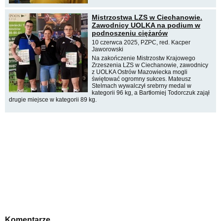
Mistrzostwa LZS w Ciechanowie.
Zawodnicy UOLKA na podium w
podnoszeniu ciężarów
10 czerwca 2025, PZPC, red. Kacper
Jaworowski
Na zakończenie Mistrzostw Krajowego
Zrzeszenia LZS w Ciechanowie, zawodnicy
z UOLKA Ostrów Mazowiecka mogli
świętować ogromny sukces. Mateusz
Stelmach wywalczył srebrny medal w
kategorii 96 kg, a Bartłomiej Todorczuk zajął
drugie miejsce w kategorii 89 kg.
Komentarze