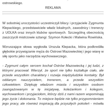
ostrowskiego.
REKLAMA
W sobotniej uroczystości uczestniczyli bliscy i przyjaciele Zygmunta
Klepackiego, przedstawiciele władz lokalnych, zawodnicy i trenerzy
z UOLKA oraz innych klubów sportowych. Szczególną obecnością
zaszczycili mistrzowie sztangi: Szymon Kołecki i Malwina Rowińska.
Wzruszające słowa wygłosiła Urszula Klepacka, która podkreśliła
głębokie przywiązanie męża do Ostrowi Mazowieckiej i jego wiarę w
siłę sportu jako narzędzia wychowawczego.
- Zygmunt całym sercem kochał Ostrów Mazowiecką i jej ludzi, z
którymi pracował. Wierzył, że sport nie tylko kształtuje ciało, ale
przede wszystkim charaktery i rozwija międzyludzkie kontakty. Był
oddanym nauczycielem, trenerem, a przede wszystkim
człowiekiem. Dziękuję władzom miasta i wszystkim osobom
zaangażowanym w tę inicjatywę, koleżankom i kolegom,
wychowankom i przyjaciołom, którzy dziś z nami razem wspominają
jego życie i dokonania. To miejsce będzie nie tylko przypomnieniem
jego pracy, ale również inspiracją dla przyszłych pokoleń
- mówiła