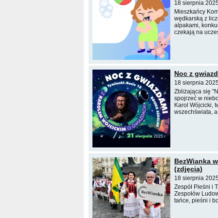
18 sierpnia 202
Mieszkańcy Komo
wędkarską z licz
alpakami, konkur
czekają na ucze
Noc z gwiazd
18 sierpnia 202
Zbliżająca się 
spojrzeć w nieb
Karol Wójcicki,
wszechświata, a
BezWianka w 
(zdjęcia)
18 sierpnia 202
Zespół Pieśni i
Zespołów Ludowy
tańce, pieśni i 