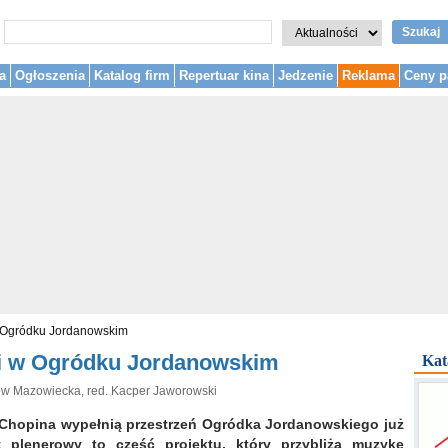
Szukaj
a
Ogłoszenia
Katalog firm
Repertuar kina
Jedzenie
Reklama
Ceny p
 Ogródku Jordanowskim
i w Ogródku Jordanowskim
Kat
rów Mazowiecka, red. Kacper Jaworowski
a Chopina wypełnią przestrzeń Ogródka Jordanowskiego już
t plenerowy to część projektu, który przybliża muzykę