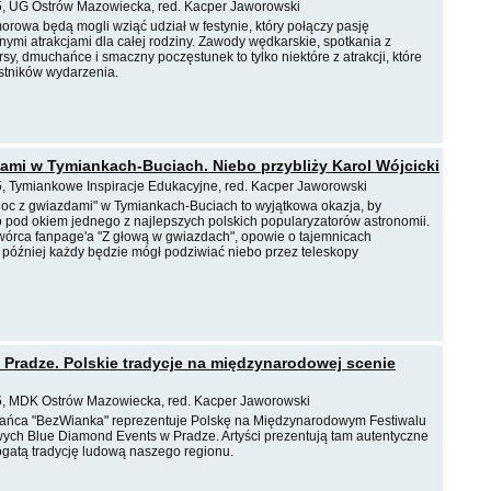
5, UG Ostrów Mazowiecka, red. Kacper Jaworowski
rowa będą mogli wziąć udział w festynie, który połączy pasję
nymi atrakcjami dla całej rodziny. Zawody wędkarskie, spotkania z
sy, dmuchańce i smaczny poczęstunek to tylko niektóre z atrakcji, które
stników wydarzenia.
ami w Tymiankach-Buciach. Niebo przybliży Karol Wójcicki
5, Tymiankowe Inspiracje Edukacyjne, red. Kacper Jaworowski
"Noc z gwiazdami" w Tymiankach-Buciach to wyjątkowa okazja, by
o pod okiem jednego z najlepszych polskich popularyzatorów astronomii.
 twórca fanpage'a "Z głową w gwiazdach", opowie o tajemnicach
 później każdy będzie mógł podziwiać niebo przez teleskopy
Pradze. Polskie tradycje na międzynarodowej scenie
5, MDK Ostrów Mazowiecka, red. Kacper Jaworowski
 Tańca "BezWianka" reprezentuje Polskę na Międzynarodowym Festiwalu
ch Blue Diamond Events w Pradze. Artyści prezentują tam autentyczne
bogatą tradycję ludową naszego regionu.