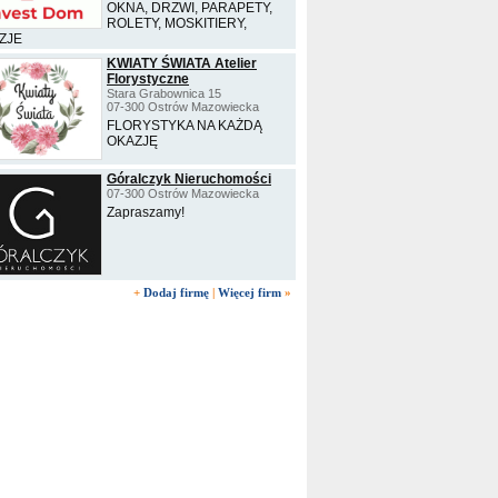
OKNA, DRZWI, PARAPETY,
ROLETY, MOSKITIERY,
ZJE
KWIATY ŚWIATA Atelier
Florystyczne
Stara Grabownica 15
07-300 Ostrów Mazowiecka
FLORYSTYKA NA KAŻDĄ
OKAZJĘ
Góralczyk Nieruchomości
07-300 Ostrów Mazowiecka
Zapraszamy!
+
Dodaj firmę
|
Więcej firm
»