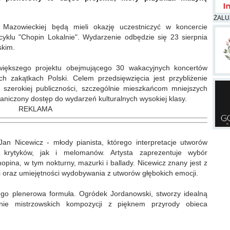
ŻALU
i Mazowieckiej będą mieli okazję uczestniczyć w koncercie
klu "Chopin Lokalnie". Wydarzenie odbędzie się 23 sierpnia
skim.
 większego projektu obejmującego 30 wakacyjnych koncertów
 zakątkach Polski. Celem przedsięwzięcia jest przybliżenie
 szerokiej publiczności, szczególnie mieszkańcom mniejszych
raniczony dostęp do wydarzeń kulturalnych wysokiej klasy.
REKLAMA
an Nicewicz - młody pianista, którego interpretacje utworów
krytyków, jak i melomanów. Artysta zaprezentuje wybór
opina, w tym nokturny, mazurki i ballady. Nicewicz znany jest z
i oraz umiejętności wydobywania z utworów głębokich emocji.
ego plenerowa formuła. Ogródek Jordanowski, stworzy idealną
nie mistrzowskich kompozycji z pięknem przyrody obieca