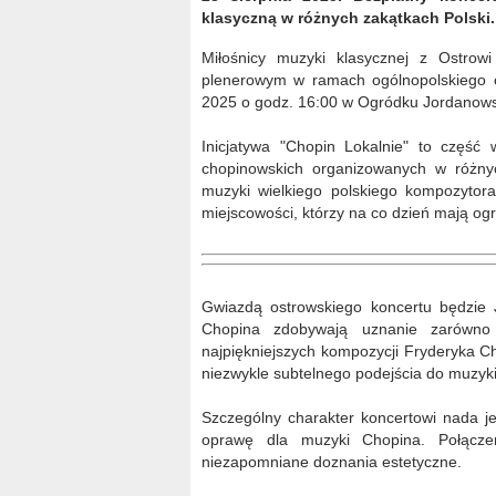
klasyczną w różnych zakątkach Polski.
Miłośnicy muzyki klasycznej z Ostrow
plenerowym w ramach ogólnopolskiego cy
2025 o godz. 16:00 w Ogródku Jordanow
Inicjatywa "Chopin Lokalnie" to część
chopinowskich organizowanych w różnych
muzyki wielkiego polskiego kompozytora
miejscowości, którzy na co dzień mają og
Gwiazdą ostrowskiego koncertu będzie J
Chopina zdobywają uznanie zarówno 
najpiękniejszych kompozycji Fryderyka Ch
niezwykle subtelnego podejścia do muzyk
Szczególny charakter koncertowi nada j
oprawę dla muzyki Chopina. Połącze
niezapomniane doznania estetyczne.