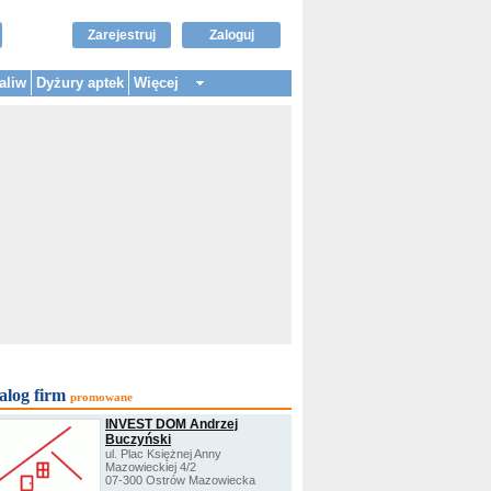
Zarejestruj
Zaloguj
aliw
Dyżury aptek
Więcej
alog firm
promowane
INVEST DOM Andrzej
Buczyński
ul. Plac Księżnej Anny
Mazowieckiej 4/2
07-300 Ostrów Mazowiecka