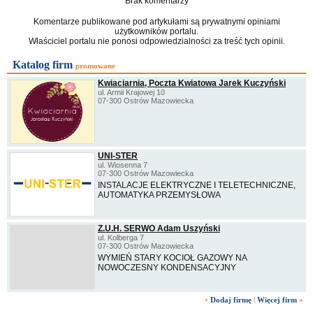
Brak komentarzy
Komentarze publikowane pod artykułami są prywatnymi opiniami
użytkowników portalu.
Właściciel portalu nie ponosi odpowiedzialności za treść tych opinii.
Katalog firm
promowane
Kwiaciarnia, Poczta Kwiatowa Jarek Kuczyński
ul. Armii Krajowej 10
07-300 Ostrów Mazowiecka
UNI-STER
ul. Wiosenna 7
07-300 Ostrów Mazowiecka
INSTALACJE ELEKTRYCZNE I TELETECHNICZNE,
AUTOMATYKA PRZEMYSŁOWA
Z.U.H. SERWO Adam Uszyński
ul. Kolberga 7
07-300 Ostrów Mazowiecka
WYMIEŃ STARY KOCIOŁ GAZOWY NA
NOWOCZESNY KONDENSACYJNY
+
Dodaj firmę
|
Więcej firm
»