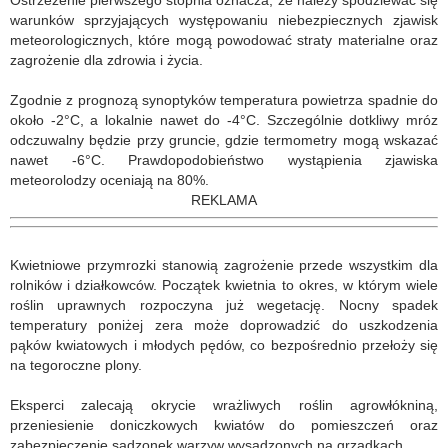
Ostrzeżenie pierwszego stopnia oznacza, że należy spodziewać się
warunków sprzyjających występowaniu niebezpiecznych zjawisk
meteorologicznych, które mogą powodować straty materialne oraz
zagrożenie dla zdrowia i życia.
Zgodnie z prognozą synoptyków temperatura powietrza spadnie do
około -2°C, a lokalnie nawet do -4°C. Szczególnie dotkliwy mróz
odczuwalny będzie przy gruncie, gdzie termometry mogą wskazać
nawet -6°C. Prawdopodobieństwo wystąpienia zjawiska
meteorolodzy oceniają na 80%.
REKLAMA
Kwietniowe przymrozki stanowią zagrożenie przede wszystkim dla
rolników i działkowców. Początek kwietnia to okres, w którym wiele
roślin uprawnych rozpoczyna już wegetację. Nocny spadek
temperatury poniżej zera może doprowadzić do uszkodzenia
pąków kwiatowych i młodych pędów, co bezpośrednio przełoży się
na tegoroczne plony.
Eksperci zalecają okrycie wrażliwych roślin agrowłókniną,
przeniesienie doniczkowych kwiatów do pomieszczeń oraz
zabezpieczenie sadzonek warzyw wysadzonych na grządkach.