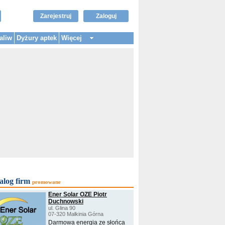
Zarejestruj
Zaloguj
aliw
Dyżury aptek
Więcej
alog firm
promowane
Ener Solar OZE Piotr
Duchnowski
ul. Glina 90
07-320 Małkinia Górna
Darmowa energia ze słońca