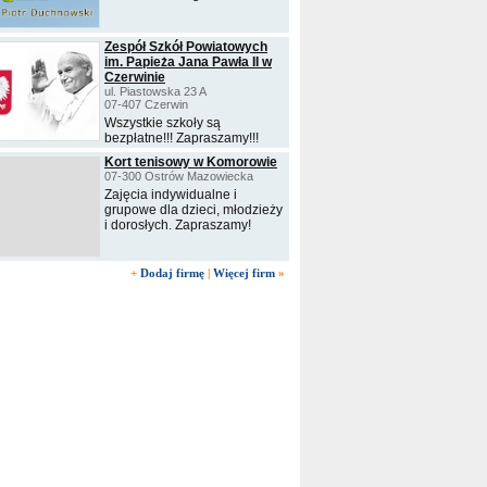
Zespół Szkół Powiatowych
im. Papieża Jana Pawła II w
Czerwinie
ul. Piastowska 23 A
07-407 Czerwin
Wszystkie szkoły są
bezpłatne!!! Zapraszamy!!!
Kort tenisowy w Komorowie
07-300 Ostrów Mazowiecka
Zajęcia indywidualne i
grupowe dla dzieci, młodzieży
i dorosłych. Zapraszamy!
+
Dodaj firmę
|
Więcej firm
»