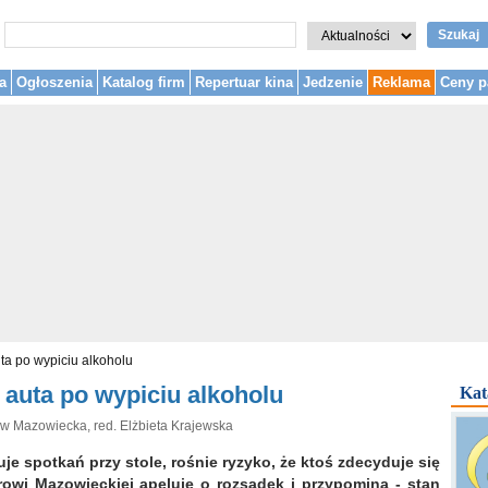
Szukaj
a
Ogłoszenia
Katalog firm
Repertuar kina
Jedzenie
Reklama
Ceny p
ta po wypiciu alkoholu
 auta po wypiciu alkoholu
Kat
ów Mazowiecka, red. Elżbieta Krajewska
je spotkań przy stole, rośnie ryzyko, że ktoś zdecyduje się
rowi Mazowieckiej apeluje o rozsądek i przypomina - stan