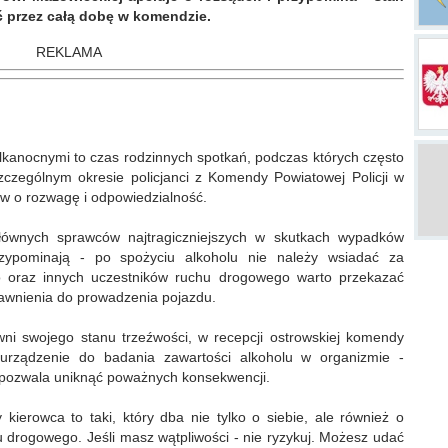
ć przez całą dobę w komendzie.
REKLAMA
kanocnymi to czas rodzinnych spotkań, podczas których często
zczególnym okresie policjanci z Komendy Powiatowej Policji w
ów o rozwagę i odpowiedzialność.
głównych sprawców najtragiczniejszych w skutkach wypadków
rzypominają - po spożyciu alkoholu nie należy wsiadać za
o oraz innych uczestników ruchu drogowego warto przekazać
prawnienia do prowadzenia pojazdu.
wni swojego stanu trzeźwości, w recepcji ostrowskiej komendy
 urządzenie do badania zawartości alkoholu w organizmie -
a pozwala uniknąć poważnych konsekwencji.
y kierowca to taki, który dba nie tylko o siebie, ale również o
hu drogowego. Jeśli masz wątpliwości - nie ryzykuj. Możesz udać