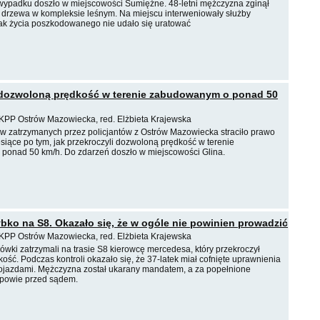
wypadku doszło w miejscowości Sumiężne. 48-letni mężczyzna zginął
 drzewa w kompleksie leśnym. Na miejscu interweniowały służby
ak życia poszkodowanego nie udało się uratować
 dozwoloną prędkość w terenie zabudowanym o ponad 50
KPP Ostrów Mazowiecka, red. Elżbieta Krajewska
 zatrzymanych przez policjantów z Ostrów Mazowiecka straciło prawo
esiące po tym, jak przekroczyli dozwoloną prędkość w terenie
onad 50 km/h. Do zdarzeń doszło w miejscowości Glina.
ybko na S8. Okazało się, że w ogóle nie powinien prowadzić
KPP Ostrów Mazowiecka, red. Elżbieta Krajewska
gówki zatrzymali na trasie S8 kierowcę mercedesa, który przekroczył
ść. Podczas kontroli okazało się, że 37-latek miał cofnięte uprawnienia
ojazdami. Mężczyzna został ukarany mandatem, a za popełnione
dpowie przed sądem.