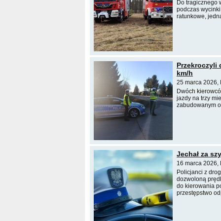
Do tragicznego 
podczas wycinki
ratunkowe, jedn
Przekroczyli
km/h
25 marca 2026, 
Dwóch kierowców
jazdy na trzy mi
zabudowanym o p
Jechał za sz
16 marca 2026, 
Policjanci z dro
dozwoloną prędko
do kierowania p
przestępstwo o