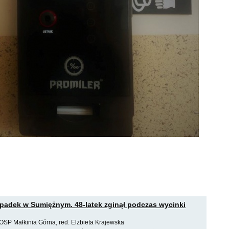
padek w Sumiężnym. 48-latek zginął podczas wycinki
OSP Małkinia Górna, red. Elżbieta Krajewska