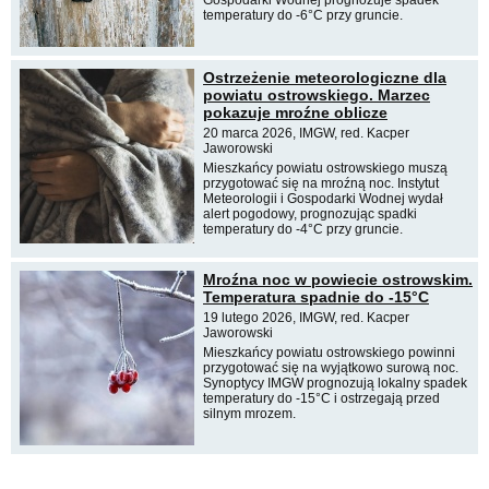
Gospodarki Wodnej prognozuje spadek
temperatury do -6°C przy gruncie.
Ostrzeżenie meteorologiczne dla
powiatu ostrowskiego. Marzec
pokazuje mroźne oblicze
20 marca 2026, IMGW, red. Kacper
Jaworowski
Mieszkańcy powiatu ostrowskiego muszą
przygotować się na mroźną noc. Instytut
Meteorologii i Gospodarki Wodnej wydał
alert pogodowy, prognozując spadki
temperatury do -4°C przy gruncie.
Mroźna noc w powiecie ostrowskim.
Temperatura spadnie do -15°C
19 lutego 2026, IMGW, red. Kacper
Jaworowski
Mieszkańcy powiatu ostrowskiego powinni
przygotować się na wyjątkowo surową noc.
Synoptycy IMGW prognozują lokalny spadek
temperatury do -15°C i ostrzegają przed
silnym mrozem.