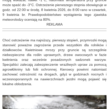
mogą wskazać nawet -1°C, natomiast temperatura przy gruncie
może spaść do -3°C. Ostrzeżenie pierwszego stopnia obowiązuje w
godz. od 22:00 w środę, 8 kwietnia 2026, do 8:00 rano w czwartek,
9 kwietnia br. Prawdopodobieństwo wystąpienia tego zjawiska
meteorolodzy oceniają na 80%.
REKLAMA
Choć ostrzeżenie ma najniższy, pierwszy stopień, przymrozki mogą
stanowić poważne zagrożenie przede wszystkim dla rolników i
działkowców. Kwietniowe mrozy przy gruncie są szczególnie
niebezpieczne dla roślin uprawnych, drzew owocowych w fazie
kwitnienia oraz wcześnie posadzonych sadzonek warzyw.
Specjaliści zalecają zabezpieczenie wrażliwych upraw za pomocą
agrowłókniny lub folii ochronnej. Kierowcy powinni natomiast
zachować ostrożność na drogach, gdyż w godzinach nocnych i
wczesnoporannych na nawierzchniach jezdni mogą pojawić się
lokalne oblodzenia.