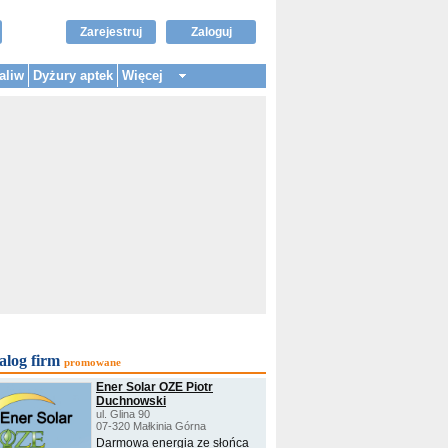
Zarejestruj
Zaloguj
aliw
Dyżury aptek
Więcej
alog firm
promowane
Ener Solar OZE Piotr
Duchnowski
ul. Glina 90
07-320 Małkinia Górna
Darmowa energia ze słońca