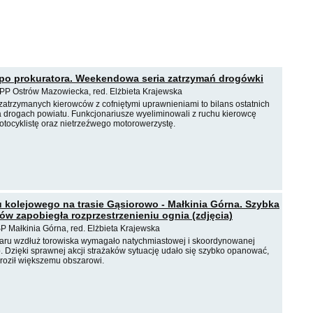
po prokuratora. Weekendowa seria zatrzymań drogówki
PP Ostrów Mazowiecka, red. Elżbieta Krajewska
h zatrzymanych kierowców z cofniętymi uprawnieniami to bilans ostatnich
na drogach powiatu. Funkcjonariusze wyeliminowali z ruchu kierowcę
tocyklistę oraz nietrzeźwego motorowerzystę.
 kolejowego na trasie Gąsiorowo - Małkinia Górna. Szybka
ków zapobiegła rozprzestrzenieniu ognia (zdjęcia)
P Małkinia Górna, red. Elżbieta Krajewska
żaru wzdłuż torowiska wymagało natychmiastowej i skoordynowanej
b. Dzięki sprawnej akcji strażaków sytuację udało się szybko opanować,
roził większemu obszarowi.