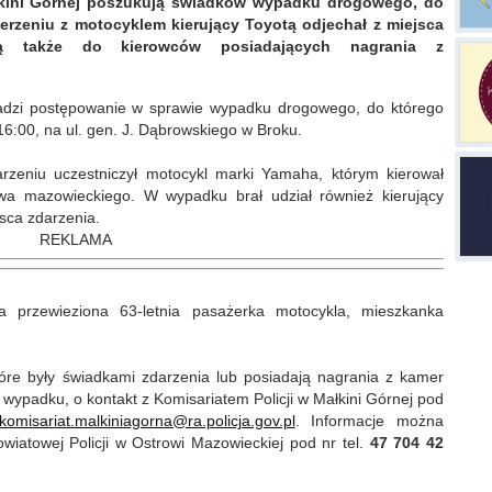
Małkini Górnej poszukują świadków wypadku drogowego, do
erzeniu z motocyklem kierujący Toyotą odjechał z miejsca
lują także do kierowców posiadających nagrania z
owadzi postępowanie w sprawie wypadku drogowego, do którego
16:00, na ul. gen. J. Dąbrowskiego w Broku.
rzeniu uczestniczył motocykl marki Yamaha, którym kierował
twa mazowieckiego. W wypadku brał udział również kierujący
jsca zdarzenia.
REKLAMA
 przewieziona 63-letnia pasażerka motocykla, mieszkanka
które były świadkami zdarzenia lub posiadają nagrania z kamer
ypadku, o kontakt z Komisariatem Policji w Małkini Górnej pod
komisariat.malkiniagorna@ra.policja.gov.pl
. Informacje można
atowej Policji w Ostrowi Mazowieckiej pod nr tel.
47 704 42