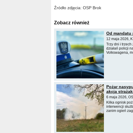
Źródło zdjęcia: OSP Brok
Zobacz również
Od mandatu 
12 maja 2026, K
Trzy dni i trzec
działań policji 
Volkswagena, mo
Pożar nasypu
akcja straża
6 maja 2026, OS
Kilka ognisk po
interwencji służ
zanim ogień zag