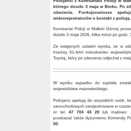
Policjanci z Komisariatu Policji w 
którego doszło 3 maja w Broku. Po zd
zdarzenia. Funkcjonariusze ape
wideorejestratorów o kontakt z policją.
Komisariat Policji w Małkini Górnej pr
doszło 3 maja 2026, kilka minut po godz. 
Ze wstępnych ustaleń wynika, że w zda
trzeźwy 61-letni mieszkaniec wojewódz
Toyotą, który po zderzeniu odjechał z mie
W wyniku wypadku do szpitala została
województwa mazowieckiego.
Policjanci apelują do wszystkich osób, 
samochodowych zarejestrowane w czasie w
nr tel.
47 704 43 20
lub mailowo:
przekazać także dyżurnemu Komendy Powi
00
.