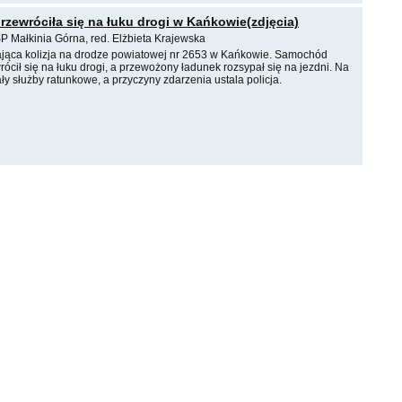
rzewróciła się na łuku drogi w Kańkowie(zdjęcia)
P Małkinia Górna, red. Elżbieta Krajewska
jąca kolizja na drodze powiatowej nr 2653 w Kańkowie. Samochód
ócił się na łuku drogi, a przewożony ładunek rozsypał się na jezdni. Na
y służby ratunkowe, a przyczyny zdarzenia ustala policja.