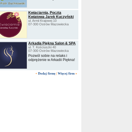
Kwiaciarnia, Poczta
Kwiatowa Jarek Kuczyński
ul. Armii Krajowej 10
07-300 Ostrów Mazowiecka
Arkadia Piękna Salon & SPA
ul. T. Kościuszki 40
07-300 Ostrów Mazowiecka
Pozwól sobie na relaks i
odprężenie w Arkadii Piękna!
+
Dodaj firmę
|
Więcej firm
»