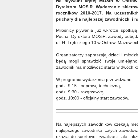
Na pływalni krytej MOSiR w Ostrow
Dyrektora MOSiR. Wydarzenie skierow
roczników 2010-2017. Na uczestnikó
puchary dla najlepszej zawodniczki i
Miłośnicy pływania już wkrótce spotkaj
Puchar Dyrektora MOSiR. Zawody odbędą 
ul. H. Trębickiego 10 w Ostrowi Mazowieck
Organizatorzy zapraszają dzieci i młodz
będą mogli sprawdzić swoje umiejętno
zawodnik ma możliwość startu w dwóch kon
W programie wydarzenia przewidziano:
godz. 9:15 - odprawę techniczną,
godz. 9:30 - rozgrzewkę,
godz. 10:00 - oficjalny start zawodów.
Na najlepszych zawodników czekają medal
najlepszego zawodnika całych zawodów.
okazją do sportowej rywalizacji, ale ta