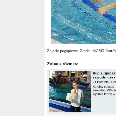
Zdjęcie poglądowe. Źródło: MOSiR Ostr
Zobacz również
Alicja Spine
zawodniczek 
21 kwietnia 202
Kolejny sukces m
zawodów WMOZP, 
wysoką formę w 