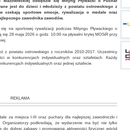
i Mazowieckiej odbędzie się Mityng Pływacki o Puchar
ane jest do dzieci i młodzieży z powiatu ostrowskiego z
w czekają sportowe emocje, rywalizacja o medale oraz
 najlepszego zawodnika zawodów.
ą się na sportowej rywalizacji podczas Mityngu Pływackiego o
się 28 maja 2026 o godz. 10:00 na pływalni krytej MOSiR przy
iej.
ież z powiatu ostrowskiego z roczników 2010-2017. Uczestnicy
ści w konkurencjach indywidualnych oraz sztafetach. Każdy
kurencjach indywidualnych oraz jednej sztafecie.
REKLAMA
e za miejsca I-III oraz puchary dla najlepszej zawodniczki i
 Organizatorzy podkreślają, że wydarzenie ma być nie tylko
kże do dobrej zabawy i promowania aktywności fizycznej wśród