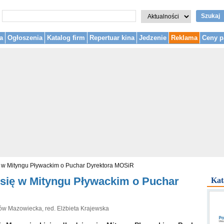
Szukaj
a
Ogłoszenia
Katalog firm
Repertuar kina
Jedzenie
Reklama
Ceny p
ię w Mityngu Pływackim o Puchar Dyrektora MOSiR
ą się w Mityngu Pływackim o Puchar
Kat
ów Mazowiecka, red. Elżbieta Krajewska