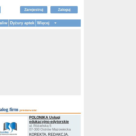
Zarejestruj
Zaloguj
aliw
Dyżury aptek
Więcej
alog firm
promowane
POLONIKA Usługi
edukacyjno-edytorskie
ul. Różańska 5
07-300 Ostrów Mazowiecka
KOREKTA, REDAKCJA,