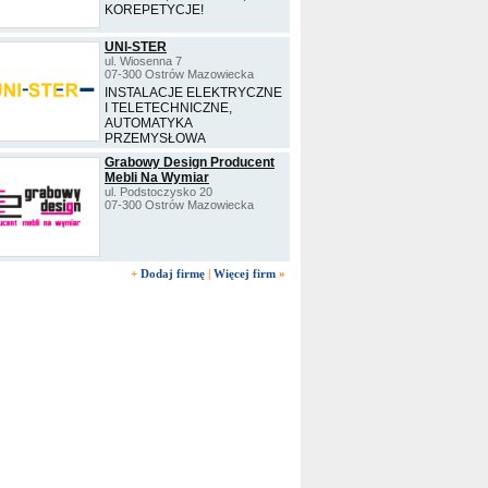
KOREPETYCJE!
UNI-STER
ul. Wiosenna 7
07-300 Ostrów Mazowiecka
INSTALACJE ELEKTRYCZNE
I TELETECHNICZNE,
AUTOMATYKA
PRZEMYSŁOWA
Grabowy Design Producent
Mebli Na Wymiar
ul. Podstoczysko 20
07-300 Ostrów Mazowiecka
+
Dodaj firmę
|
Więcej firm
»