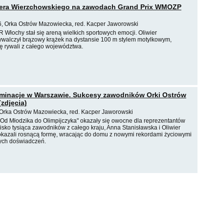
iera Wierzchowskiego na zawodach Grand Prix WMOZP
6, Orka Ostrów Mazowiecka, red. Kacper Jaworowski
 Włochy stał się areną wielkich sportowych emocji. Oliwier
walczył brązowy krążek na dystansie 100 m stylem motylkowym,
ę rywali z całego województwa.
iminacje w Warszawie. Sukcesy zawodników Orki Ostrów
zdjęcia)
Orka Ostrów Mazowiecka, red. Kacper Jaworowski
"Od Młodzika do Olimpijczyka" okazały się owocne dla reprezentantów
lisko tysiąca zawodników z całego kraju, Anna Stanisławska i Oliwier
kazali rosnącą formę, wracając do domu z nowymi rekordami życiowymi
ych doświadczeń.