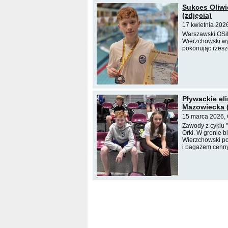
Sukces Oliw
(zdjęcia)
17 kwietnia 202
Warszawski OSiR
Wierzchowski wy
pokonując rzesz
Pływackie el
Mazowiecka (
15 marca 2026, 
Zawody z cyklu 
Orki. W gronie b
Wierzchowski po
i bagażem cenn