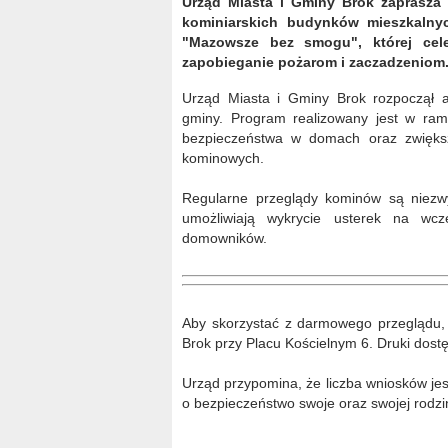
Urząd Miasta i Gminy Brok zaprasza
kominiarskich budynków mieszkalnyc
"Mazowsze bez smogu", której cel
zapobieganie pożarom i zaczadzeniom
Urząd Miasta i Gminy Brok rozpoczął a
gminy. Program realizowany jest w ra
bezpieczeństwa w domach oraz zwiększ
kominowych.
Regularne przeglądy kominów są niezw
umożliwiają wykrycie usterek na wcz
domowników.
Aby skorzystać z darmowego przeglądu, 
Brok przy Placu Kościelnym 6. Druki dost
Urząd przypomina, że liczba wniosków jest
o bezpieczeństwo swoje oraz swojej rodzi