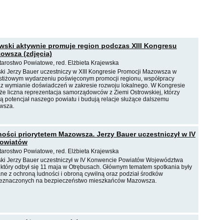
wski aktywnie promuje region podczas XIII Kongresu
owsza (zdjęcia)
tarostwo Powiatowe, red. Elżbieta Krajewska
ski Jerzy Bauer uczestniczy w XIII Kongresie Promocji Mazowsza w
stiżowym wydarzeniu poświęconym promocji regionu, współpracy
 wymianie doświadczeń w zakresie rozwoju lokalnego. W Kongresie
kże liczna reprezentacja samorządowców z Ziemi Ostrowskiej, którzy
ą potencjał naszego powiatu i budują relacje służące dalszemu
wsza.
ości priorytetem Mazowsza. Jerzy Bauer uczestniczył w IV
owiatów
tarostwo Powiatowe, red. Elżbieta Krajewska
ski Jerzy Bauer uczestniczył w IV Konwencie Powiatów Województwa
który odbył się 11 maja w Otrębusach. Głównym tematem spotkania były
ane z ochroną ludności i obroną cywilną oraz podział środków
zeznaczonych na bezpieczeństwo mieszkańców Mazowsza.