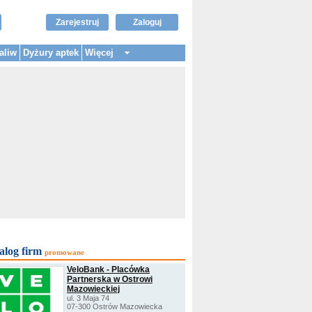
Zarejestruj
Zaloguj
aliw
Dyżury aptek
Więcej
alog firm
promowane
VeloBank - Placówka
Partnerska w Ostrowi
Mazowieckiej
ul. 3 Maja 74
07-300 Ostrów Mazowiecka