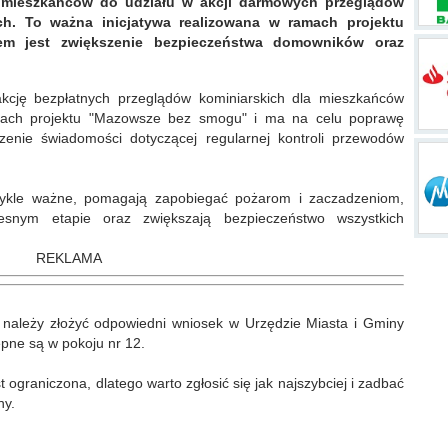
 mieszkańców do udziału w akcji darmowych przeglądów
h. To ważna inicjatywa realizowana w ramach projektu
em jest zwiększenie bezpieczeństwa domowników oraz
.
kcję bezpłatnych przeglądów kominiarskich dla mieszkańców
mach projektu "Mazowsze bez smogu" i ma na celu poprawę
enie świadomości dotyczącej regularnej kontroli przewodów
ykle ważne, pomagają zapobiegać pożarom i zaczadzeniom,
esnym etapie oraz zwiększają bezpieczeństwo wszystkich
REKLAMA
należy złożyć odpowiedni wniosek w Urzędzie Miasta i Gminy
ępne są w pokoju nr 12.
 ograniczona, dlatego warto zgłosić się jak najszybciej i zadbać
ny.