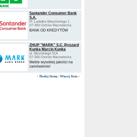
Santander Consumer Bank
S.A.
Pl. Ludwika Waryńskiego 1
07-300 Ostrów Mazowiecka
BANK OD KREDYTÓW
ZHUP "MARK" S.C. Ryszard
Kunka Marcin Kunka
ul. Sikorskiego 51A
07-300 Ostrów Mazowiecka
Meble wysokiej jakości na
zamówienie!
+
Dodaj firmę
|
Więcej firm
»