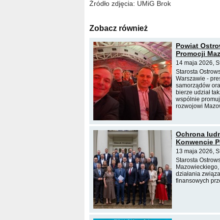
Źródło zdjęcia: UMiG Brok
Zobacz również
Powiat Ostro
Promocji Maz
14 maja 2026, S
Starosta Ostrow
Warszawie - pre
samorządów oraz
bierze udział ta
wspólnie promuj
rozwojowi Mazo
Ochrona ludn
Konwencie P
13 maja 2026, S
Starosta Ostrow
Mazowieckiego, 
działania związ
finansowych pr