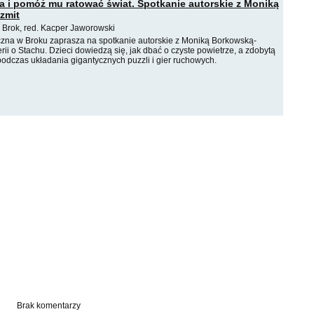
a i pomóż mu ratować świat. Spotkanie autorskie z Moniką
zmit
 Brok, red. Kacper Jaworowski
iczna w Broku zaprasza na spotkanie autorskie z Moniką Borkowską-
erii o Stachu. Dzieci dowiedzą się, jak dbać o czyste powietrze, a zdobytą
odczas układania gigantycznych puzzli i gier ruchowych.
Brak komentarzy