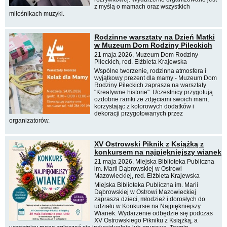
z myślą o mamach oraz wszystkich
miłośnikach muzyki.
Rodzinne warsztaty na Dzień Matki
w Muzeum Dom Rodziny Pileckich
21 maja 2026, Muzeum Dom Rodziny
Pileckich, red. Elżbieta Krajewska
Wspólne tworzenie, rodzinna atmosfera i
wyjątkowy prezent dla mamy - Muzeum Dom
Rodziny Pileckich zaprasza na warsztaty
"Kreatywne historie". Uczestnicy przygotują
ozdobne ramki ze zdjęciami swoich mam,
korzystając z kolorowych dodatków i
dekoracji przygotowanych przez
organizatorów.
XV Ostrowski Piknik z Książką z
konkursem na najpiękniejszy wianek
21 maja 2026, Miejska Biblioteka Publiczna
im. Marii Dąbrowskiej w Ostrowi
Mazowieckiej, red. Elżbieta Krajewska
Miejska Biblioteka Publiczna im. Marii
Dąbrowskiej w Ostrowi Mazowieckiej
zaprasza dzieci, młodzież i dorosłych do
udziału w Konkursie na Najpiękniejszy
Wianek. Wydarzenie odbędzie się podczas
XV Ostrowskiego Pikniku z Książką, a