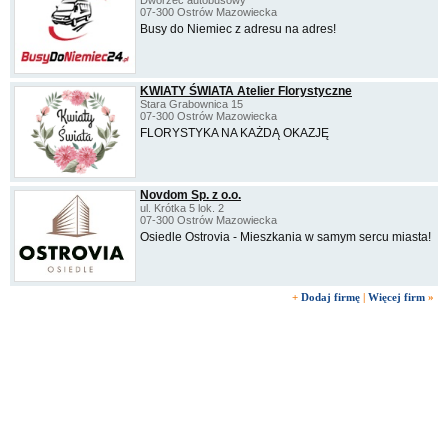
Dworzec autobusowy
07-300 Ostrów Mazowiecka
Busy do Niemiec z adresu na adres!
KWIATY ŚWIATA Atelier Florystyczne
Stara Grabownica 15
07-300 Ostrów Mazowiecka
FLORYSTYKA NA KAŻDĄ OKAZJĘ
Novdom Sp. z o.o.
ul. Krótka 5 lok. 2
07-300 Ostrów Mazowiecka
Osiedle Ostrovia - Mieszkania w samym sercu miasta!
+
Dodaj firmę
|
Więcej firm
»