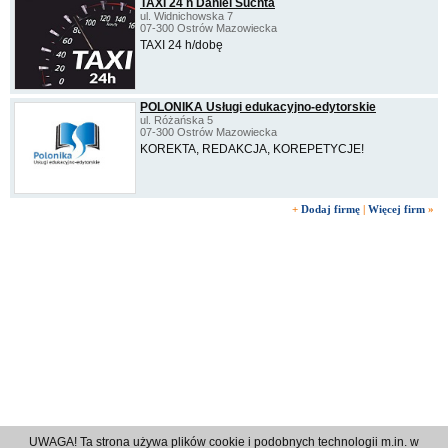
TAXI 24 h Daniel Suchta
ul. Widnichowska 7
07-300 Ostrów Mazowiecka
TAXI 24 h/dobę
POLONIKA Usługi edukacyjno-edytorskie
ul. Różańska 5
07-300 Ostrów Mazowiecka
KOREKTA, REDAKCJA, KOREPETYCJE!
+
Dodaj firmę
|
Więcej firm
»
UWAGA! Ta strona używa plików cookie i podobnych technologii m.in. w