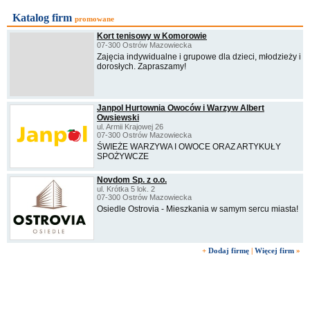
Katalog firm
promowane
Kort tenisowy w Komorowie
07-300 Ostrów Mazowiecka
Zajęcia indywidualne i grupowe dla dzieci, młodzieży i
dorosłych. Zapraszamy!
Janpol Hurtownia Owoców i Warzyw Albert
Owsiewski
ul. Armii Krajowej 26
07-300 Ostrów Mazowiecka
ŚWIEŻE WARZYWA I OWOCE ORAZ ARTYKUŁY
SPOŻYWCZE
Novdom Sp. z o.o.
ul. Krótka 5 lok. 2
07-300 Ostrów Mazowiecka
Osiedle Ostrovia - Mieszkania w samym sercu miasta!
+
Dodaj firmę
|
Więcej firm
»