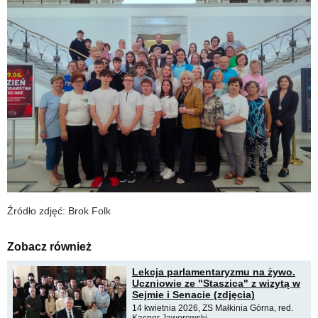
Źródło zdjęć: Brok Folk
Zobacz również
Lekcja parlamentaryzmu na żywo.
Uczniowie ze "Staszica" z wizytą w
Sejmie i Senacie (zdjęcia)
14 kwietnia 2026, ZS Małkinia Górna, red.
Kacper Jaworowski