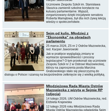
Uczniowie Zespołu Szkół im. Stanisława
Staszica zamienili szkolne korytarze na
kuluary parlamentarne. Wyjazd,
zorganizowany dzięki inicjatywie senatora
Roberta Mamątowa, był dla nich żywą lekcją
wiedzy o społeczeństwie.
Sejm od kulis. Młodzież z
"Ekonomika" na obradach
parlamentu
25 marca 2026, ZS nr 2 Ostrów Mazowiecka,
red. Kacper Jaworowski
Jak w praktyce wyglądają zmiany w
wymiarze sprawiedliwości i procesy
legislacyjne? O tym przekonali się uczniowie
Zespołu Szkół nr 2 w Ostrowi Mazowieckiej,
którzy na zaproszenia posła Marcina
Grabowskiego stało się płaszczyzną do
dialogu o Polsce i szansą na bezpośrednie zetknięcie się z wielką polityką.
Młodzieżowa Rada Miasta Ostrów
Mazowiecka z wizytą w Sejmie RP
(zdjęcia)
14 lutego 2026, UM Ostrów Mazowiecka, red.
Elżbieta Krajewska
12 lutego 2026 roku Młodzieżowa Rada
Miasta Ostrów Mazowiecka odwiedziła Sejm