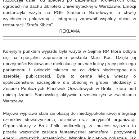
rozpoczęli dzień od spaceru po Łazienkach Królewskich oraz
ogrodach na dachu Biblioteki Uniwersyteckiej w Warszawie. Emocji
dostarczyła wizyta na PGE Stadionie Narodowym, a chwilę
wytchnienia połączoną z integracją zapewnił wspólny obiad w
restauracji "Strefa Kibica".
REKLAMA
Kolejnym punktem wyjazdu była wizyta w Sejmie RP, która odbyła
się na specjalne zaproszenie posłanki Marii Koc. Dzięki jej
uprzejmości Brokowianie mieli okazję poznać kulisy pracy polskiego
parlamentu i zwiedzić miejsca na co dzień niedostępne dla
szerokiej publiczności. Była to cenna lekcja wiedzy o
społeczeństwie, szczególnie dla obecnej w grupie młodzieży z
Zespołu Publicznych Placówek Oświatowych w Broku, która pod
opieką Izabelli Sadłowskiej aktywnie uczestniczyła w zwiedzaniu
Warszawy.
Majowa wyprawa stała się okazją do międzypokoleniowej integracji
członków stowarzyszenia, uczniów oraz przyjaciół organizacji.
Organizatorzy z Brok Folk podkreślają, że sukces wyjazdu to
przede wszystkim zasługa fantastycznej atmosfery i pozytywnej
energii wszystkich uczestników. Wspólna inicjatywa pokazała, jak