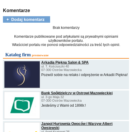
Komentarze
Brak komentarzy
Komentarze publikowane pod artykułami są prywatnymi opiniami
użytkowników portalu.
Właściciel portalu nie ponosi odpowiedzialności za treść tych opinii.
Katalog firm
promowane
Arkadia Piękna Salon & SPA
ul. T. Kościuszki 40
07-300 Ostrów Mazowiecka
Pozwól sobie na relaks i odprężenie w Arkadii Piękna!
Bank Spółdzielczy w Ostrowi Mazowieckiej
ul. 3-go Maja 32
07-300 Ostrów Mazowiecka
Jesteśmy z Wami od 1898r.!
Janpol Hurtownia Owoców i Warzyw Albert
Owsiewski
ul. Armii Krajowej 26