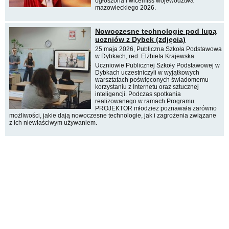
ogłoszona I wicemiss województwa
mazowieckiego 2026.
Nowoczesne technologie pod lupą
uczniów z Dybek (zdjęcia)
25 maja 2026, Publiczna Szkoła Podstawowa
w Dybkach, red. Elżbieta Krajewska
Uczniowie Publicznej Szkoły Podstawowej w
Dybkach uczestniczyli w wyjątkowych
warsztatach poświęconych świadomemu
korzystaniu z Internetu oraz sztucznej
inteligencji. Podczas spotkania
realizowanego w ramach Programu
PROJEKTOR młodzież poznawała zarówno
możliwości, jakie dają nowoczesne technologie, jak i zagrożenia związane
z ich niewłaściwym używaniem.