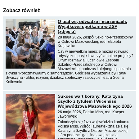
Zobacz również
O teatrze, odwadze i marzeniach.
Wyjątkowe spotkanie w ZSP
(zdjęcia)
28 maja 2026, Zespół Szkolno-Przedszkolny
w Ostrowi Mazowieckiej, red. Elżbieta
Krajewska
Czy w niewielkim mieście można rozwijać
artystyczne pasje i tworzyć ambitne projekty?
O tym rozmawiali uczniowie Zespołu
Szkolno-Przedszkolnego w Ostrowi
Mazowieckiej podczas kolejnego spotkania
z cyklu "Porozmawiajmy o samorządzie". Gościem wydarzenia był Rafał
Swaczyna - aktor, reżyser, działacz społeczny i założyciel teatru Scena
Kotłownia.
Sukces wart korony. Katarzyna
Szydło z tytułem I Wicemiss
Województwa Mazowieckiego 2026
26 maja 2026, Polska Miss, red. Kacper
Jaworowski
Zakończyła się faza wojewódzka konkursu
Polska Miss. Wśród laureatek znalazła się
Katarzyna Szydło z Ostrowi Mazowieckiej,
która podczas gali finałowej została