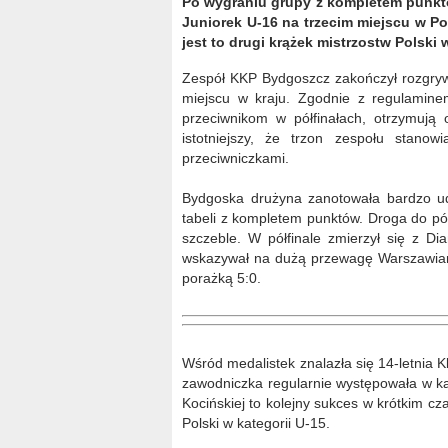
Po wygraniu grupy z kompletem punktó
Juniorek U-16 na trzecim miejscu w Pol
jest to drugi krążek mistrzostw Polsk
Zespół KKP Bydgoszcz zakończył rozgrywk
miejscu w kraju. Zgodnie z regulaminem
przeciwnikom w półfinałach, otrzymują 
istotniejszy, że trzon zespołu stanow
przeciwniczkami.
Bydgoska drużyna zanotowała bardzo u
tabeli z kompletem punktów. Droga do pół
szczeble. W półfinale zmierzył się z 
wskazywał na dużą przewagę Warszawiane
porażką 5:0.
Wśród medalistek znalazła się 14-letnia
zawodniczka regularnie występowała w kat
Kocińskiej to kolejny sukces w krótkim cz
Polski w kategorii U-15.