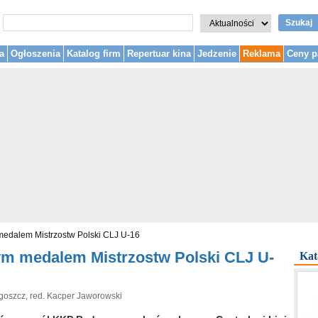
Szukaj
a
Ogłoszenia
Katalog firm
Repertuar kina
Jedzenie
Reklama
Ceny p
medalem Mistrzostw Polski CLJ U-16
ym medalem Mistrzostw Polski CLJ U-
Kat
goszcz, red. Kacper Jaworowski