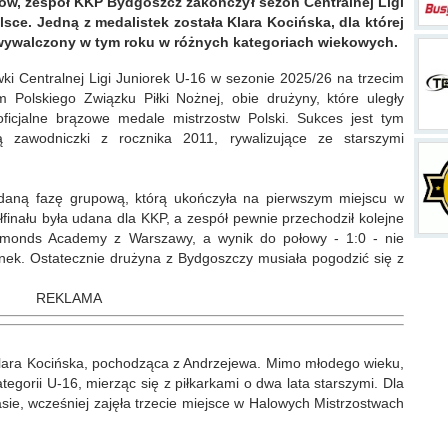
w, zespół KKP Bydgoszcz zakończył sezon Centralnej Ligi
sce. Jedną z medalistek została Klara Kocińska, dla której
i wywalczony w tym roku w różnych kategoriach wiekowych.
i Centralnej Ligi Juniorek U-16 w sezonie 2025/26 na trzecim
 Polskiego Związku Piłki Nożnej, obie drużyny, które uległy
oficjalne brązowe medale mistrzostw Polski. Sukces jest tym
ią zawodniczki z rocznika 2011, rywalizujące ze starszymi
daną fazę grupową, którą ukończyła na pierwszym miejscu w
finału była udana dla KKP, a zespół pewnie przechodził kolejne
Diamonds Academy z Warszawy, a wynik do połowy - 1:0 - nie
k. Ostatecznie drużyna z Bydgoszczy musiała pogodzić się z
REKLAMA
 Klara Kocińska, pochodząca z Andrzejewa. Mimo młodego wieku,
egorii U-16, mierząc się z piłkarkami o dwa lata starszymi. Dla
asie, wcześniej zajęła trzecie miejsce w Halowych Mistrzostwach