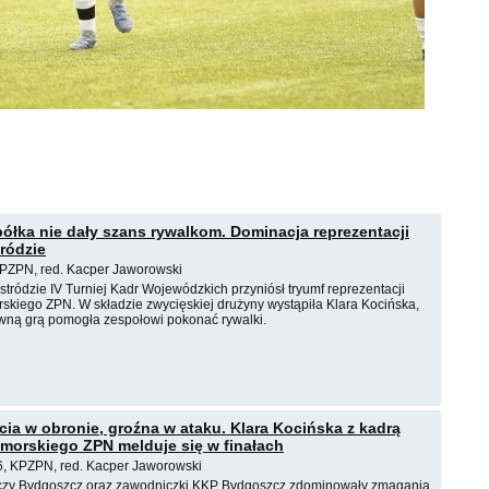
półka nie dały szans rywalkom. Dominacja reprezentacji
ródzie
PZPN, red. Kacper Jaworowski
ródzie IV Turniej Kadr Wojewódzkich przyniósł tryumf reprezentacji
kiego ZPN. W składzie zwycięskiej drużyny wystąpiła Klara Kocińska,
ywną grą pomogła zespołowi pokonać rywalki.
ścia w obronie, groźna w ataku. Klara Kocińska z kadrą
orskiego ZPN melduje się w finałach
6, KPZPN, red. Kacper Jaworowski
zy Bydgoszcz oraz zawodniczki KKP Bydgoszcz zdominowały zmagania