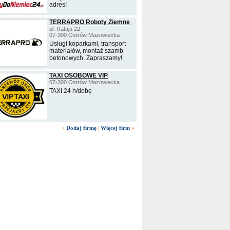
adres!
TERRAPRO Roboty Ziemne
ul. Rataja 22
07-300 Ostrów Mazowiecka
Usługi koparkami, transport
materiałów, montaż szamb
betonowych. Zapraszamy!
TAXI OSOBOWE VIP
07-300 Ostrów Mazowiecka
TAXI 24 h/dobę
+
Dodaj firmę
|
Więcej firm
»