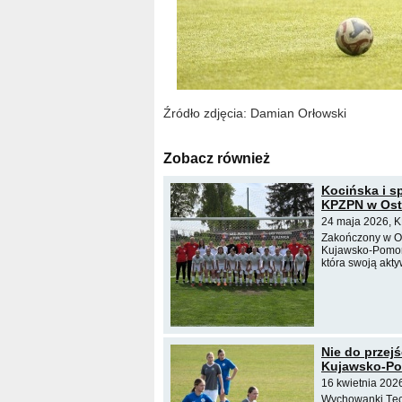
Źródło zdjęcia: Damian Orłowski
Zobacz również
Kocińska i s
KPZPN w Ost
24 maja 2026, K
Zakończony w Ost
Kujawsko-Pomors
która swoją akt
Nie do przej
Kujawsko-Pom
16 kwietnia 202
Wychowanki Tęc