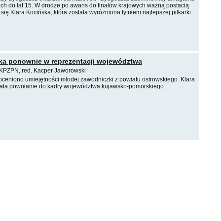
ch do lat 15. W drodze po awans do finałów krajowych ważną postacią
się Klara Kocińska, która została wyróżniona tytułem najlepszej piłkarki
ka ponownie w reprezentacji województwa
 KPZPN, red. Kacper Jaworowski
doceniono umiejętności młodej zawodniczki z powiatu ostrowskiego. Klara
ała powołanie do kadry województwa kujawsko-pomorskiego.