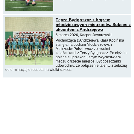
Tęcza Bydgoszcz z brązem
młodzieżowych mistrzostw. Sukces z
akcentem z Andrzejewa
6 marca 2026, Kacper Jaworowski
Pochodząca z Andrzejewa Klara Kocińska
stanęła na podium Młodzieżowych
Mistrzostw Polski, wraz ze swoimi
koleżankami z Tęczy Bydgoszcz. Po ciężkim
półfinale i przekonującym zwycięstwie w
meczu o trzecie miejsce, Bydgoszczanki
udowodniły, że połączenie talentu z żelazną
determinacją to recepta na wielki sukces.