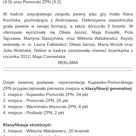
(4:0) oraz Pomorski ZPN (3:2).
W kadrze zwycięskiego zespołu pewny plac gry miała Klara
Kocińska, pochodząca z Andrzejewa. Defensywna zawodniczka
grała pewnie w swojej formacji, a także dorzuciła 3 bramki. W
ofensywie wyróżniały się Oliwia Jarosz, Maja Kowalik, Pola
Sączawa, Martyna Staszyńska, oraz Wiktoria Walukiewicz. Asysty
notowały m. in. Laura Falkiewicz, Oliwia Jarosz, Maria Mrozik oraz
Julia Wolińska. Debiut w kadrze zanotowała również bramkarka z
rocznika 2012, Maja Czerwińska.
REKLAMA
Dzięki świetnej postawie, reprezentacja Kujawsko-Pomorskiego
ZPN przypieczętowała pierwsze miejsce w
klasyfikacji generalnej
:
1. miejsce - Kujawsko-Pomorski ZPN, 34 pkt
2. miejsce - Pomorski ZPN, 25 pkt
3. miejsce - Warmińsko-Mazurski ZPN, 8 pkt
4. miejsce - Podlaski ZPN, 2 pkt
Klasyfikacja strzelczyń:
1. miejsce - Wiktoria Walukiewicz, 20 bramek