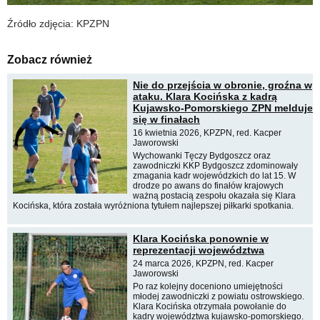
Źródło zdjęcia: KPZPN
Zobacz również
Nie do przejścia w obronie, groźna w
ataku. Klara Kocińska z kadrą
Kujawsko-Pomorskiego ZPN melduje
się w finałach
16 kwietnia 2026, KPZPN, red. Kacper
Jaworowski
Wychowanki Tęczy Bydgoszcz oraz
zawodniczki KKP Bydgoszcz zdominowały
zmagania kadr wojewódzkich do lat 15. W
drodze po awans do finałów krajowych
ważną postacią zespołu okazała się Klara
Kocińska, która została wyróżniona tytułem najlepszej piłkarki spotkania.
Klara Kocińska ponownie w
reprezentacji województwa
24 marca 2026, KPZPN, red. Kacper
Jaworowski
Po raz kolejny doceniono umiejętności
młodej zawodniczki z powiatu ostrowskiego.
Klara Kocińska otrzymała powołanie do
kadry województwa kujawsko-pomorskiego.